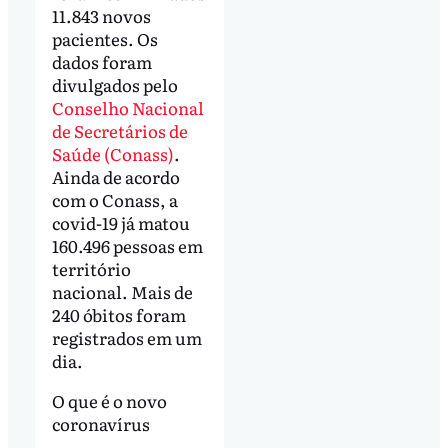
11.843 novos
pacientes. Os
dados foram
divulgados pelo
Conselho Nacional
de Secretários de
Saúde (Conass)
.
Ainda de acordo
com o Conass, a
covid-19 já matou
160.496 pessoas em
território
nacional. Mais de
240 óbitos foram
registrados em um
dia.
O que é o novo
coronavírus