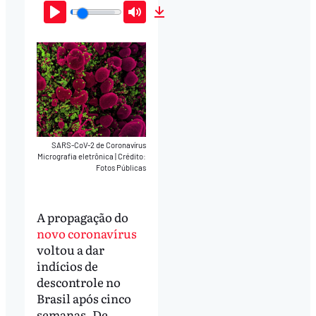
Play
Mute
Download
SARS-CoV-2 de Coronavírus
Micrografia eletrônica
|
Crédito:
Fotos Públicas
A propagação do
novo coronavírus
voltou a dar
indícios de
descontrole no
Brasil após cinco
semanas. De