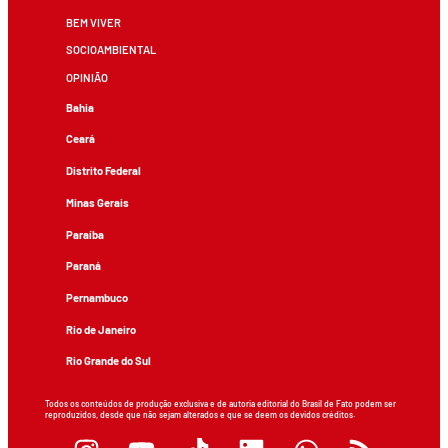
BEM VIVER
SOCIOAMBIENTAL
OPINIÃO
Bahia
Ceará
Distrito Federal
Minas Gerais
Paraíba
Paraná
Pernambuco
Rio de Janeiro
Rio Grande do Sul
Todos os conteúdos de produção exclusiva e de autoria editorial do Brasil de Fato podem ser
reproduzidos, desde que não sejam alterados e que se deem os devidos créditos.