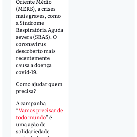
Oriente Médio
(MERS), a crises
mais graves, como
a Síndrome
Respiratória Aguda
severa (SRAS). O
coronavírus
descoberto mais
recentemente
causa a doença
covid-19.
Como ajudar quem
precisa?
A campanha
“
Vamos precisar de
todo mundo
” é
uma ação de
solidariedade