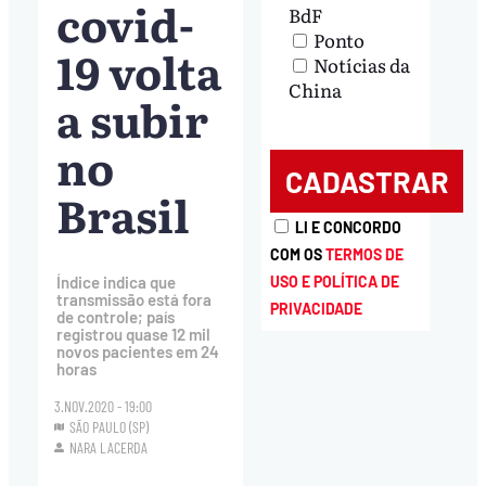
covid-
BdF
Ponto
19 volta
Notícias da
China
a subir
no
Brasil
LI E CONCORDO
COM OS
TERMOS DE
Índice indica que
USO E POLÍTICA DE
transmissão está fora
PRIVACIDADE
de controle; país
registrou quase 12 mil
novos pacientes em 24
horas
3.NOV.2020 - 19:00
SÃO PAULO (SP)
NARA LACERDA