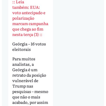
:: Leia
também: EUA:
voto antecipado e
polarização
marcam campanha
que chega ao fim
nesta terça (3) ::
Geórgia – 16 votos
eleitorais
Para muitos
analistas, a
Geórgia é um
retrato da posição
vulnerável de
Trump nas
pesquisas – mesmo
que não o mais
acabado, por assim