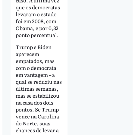
caso. A última vez
que os democratas
levaram o estado
foi em 2008, com
Obama, e por 0,32
ponto percentual.
Trump e Biden
aparecem
empatados, mas
com o democrata
em vantagem – a
qual se reduziu nas
últimas semanas,
mas se estabilizou
na casa dos dois
pontos. Se Trump
vence na Carolina
do Norte, suas
chances de levar a