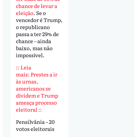
chance de levar a
eleição
. Se o
vencedor é Trump,
o republicano
passa a ter 29% de
chance – ainda
baixo, mas não
impossível.
:: Leia
mais: Prestes a ir
às urnas,
americanos se
dividem e Trump
ameaça processo
eleitoral ::
Pensilvânia – 20
votos eleitorais