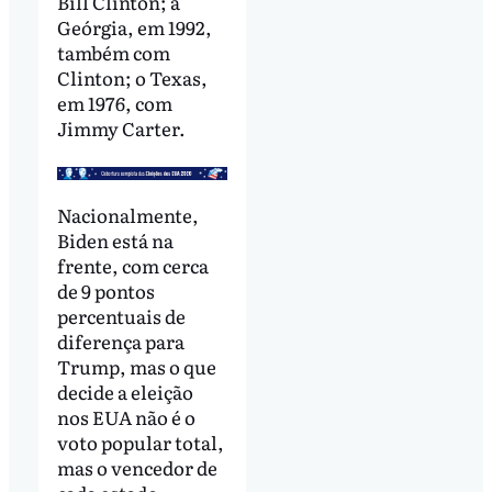
Bill Clinton; a
Geórgia, em 1992,
também com
Clinton; o Texas,
em 1976, com
Jimmy Carter.
Nacionalmente,
Biden está na
frente, com cerca
de 9 pontos
percentuais de
diferença para
Trump, mas o que
decide a eleição
nos EUA não é o
voto popular total,
mas o vencedor de