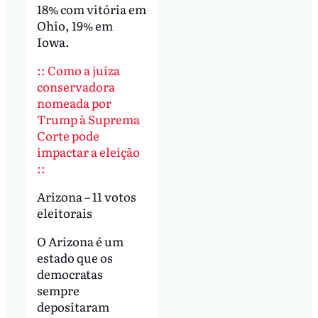
18% com vitória em
Ohio, 19% em
Iowa.
:: Como a juíza
conservadora
nomeada por
Trump à Suprema
Corte pode
impactar a eleição
::
Arizona – 11 votos
eleitorais
O Arizona é um
estado que os
democratas
sempre
depositaram