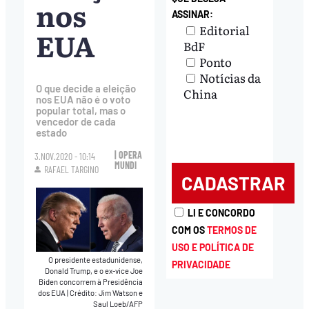
nos
ASSINAR:
Editorial
EUA
BdF
Ponto
Notícias da
O que decide a eleição
China
nos EUA não é o voto
popular total, mas o
vencedor de cada
estado
| OPERA
3.NOV.2020 - 10:14
MUNDI
RAFAEL TARGINO
LI E CONCORDO
COM OS
TERMOS DE
USO E POLÍTICA DE
O presidente estadunidense,
PRIVACIDADE
Donald Trump, e o ex-vice Joe
Biden concorrem à Presidência
dos EUA
|
Crédito: Jim Watson e
Saul Loeb/AFP