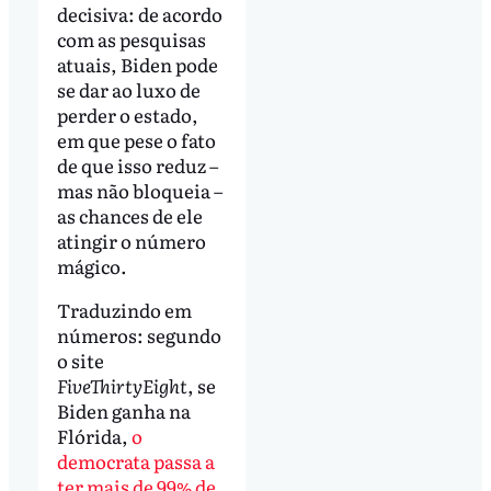
decisiva: de acordo
com as pesquisas
atuais, Biden pode
se dar ao luxo de
perder o estado,
em que pese o fato
de que isso reduz –
mas não bloqueia –
as chances de ele
atingir o número
mágico.
Traduzindo em
números: segundo
o site
FiveThirtyEight
, se
Biden ganha na
Flórida,
o
democrata passa a
ter mais de 99% de