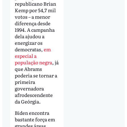
republicano Brian
Kemp por 54,7 mil
votos – a menor
diferença desde
1994. A campanha
dela ajudou a
energizar os
democratas,
em
especial a
população negra
, já
que Abrams
poderia se tornar a
primeira
governadora
afrodescendente
da Geórgia.
Biden encontra
bastante força em
grandes áreas