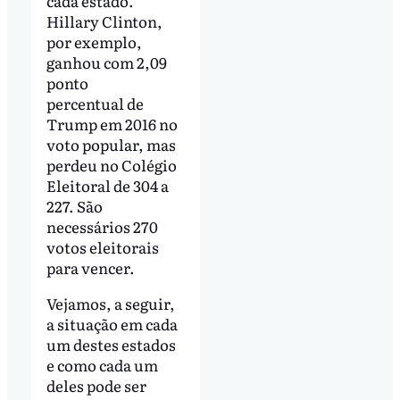
cada estado.
Hillary Clinton,
por exemplo,
ganhou com 2,09
ponto
percentual de
Trump em 2016 no
voto popular, mas
perdeu no Colégio
Eleitoral de 304 a
227. São
necessários 270
votos eleitorais
para vencer.
Vejamos, a seguir,
a situação em cada
um destes estados
e como cada um
deles pode ser