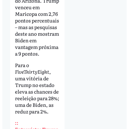
do Arizona. Trump
venceu em
Maricopa com 2,76
pontos percentuais
– mas as pesquisas
deste ano mostram
Biden em
vantagem próxima
a 9 pontos.
Para o
FiveThirtyEight
,
uma vitória de
Trump no estado
eleva as chances de
reeleição para 28%;
uma de Biden, as
reduz para 2%.
::