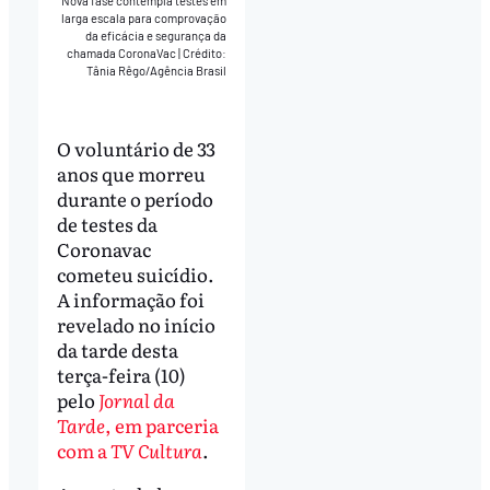
Nova fase contempla testes em
larga escala para comprovação
da eficácia e segurança da
chamada CoronaVac
|
Crédito:
Tânia Rêgo/Agência Brasil
O voluntário de 33
anos que morreu
durante o período
de testes da
Coronavac
cometeu suicídio.
A informação foi
revelado no início
da tarde desta
terça-feira (10)
pelo
Jornal da
Tarde
, em parceria
com a
TV Cultura
.