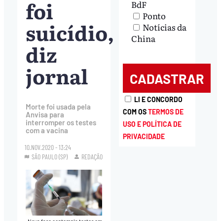
foi
BdF
Ponto
suicídio,
Notícias da
China
diz
jornal
LI E CONCORDO
Morte foi usada pela
COM OS
TERMOS DE
Anvisa para
interromper os testes
USO E POLÍTICA DE
com a vacina
PRIVACIDADE
10.NOV.2020 - 13:24
SÃO PAULO (SP)
REDAÇÃO