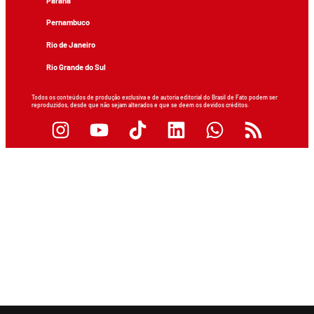
Paraná
Pernambuco
Rio de Janeiro
Rio Grande do Sul
Todos os conteúdos de produção exclusiva e de autoria editorial do Brasil de Fato podem ser
reproduzidos, desde que não sejam alterados e que se deem os devidos créditos.