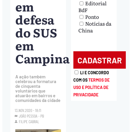
em
Editorial
BdF
defesa
Ponto
Notícias da
do SUS
China
em
Campina
LI E CONCORDO
A ação também
COM OS
TERMOS DE
celebrou a formatura
de cinquenta
USO E POLÍTICA DE
voluntários que
PRIVACIDADE
atuarão em bairros e
comunidades da cidade
13.NOV.2020 - 18:11
JOÃO PESSOA - PB
FILIPE CABRAL