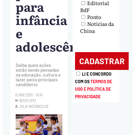
para
Editorial
BdF
infância
Ponto
Notícias da
e
China
adolescência
Saiba quais ações
estão sendo pensadas
LI E CONCORDO
na educação, cultura e
lazer pelos principais
COM OS
TERMOS DE
candidatos
USO E POLÍTICA DE
13.NOV.2020 - 10:41
PRIVACIDADE
RECIFE (PE)
JULIA VASCONCELOS