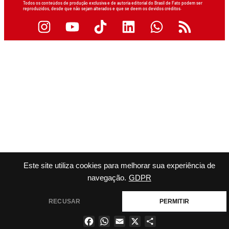
Todos os conteúdos de produção exclusiva e de autoria editorial do Brasil de Fato podem ser
reproduzidos, desde que não sejam alterados e que se deem os devidos créditos.
Este site utiliza cookies para melhorar sua experiência de
navegação.
GDPR
RECUSAR
PERMITIR
Facebook
WhatsApp
Email
X
Share
×