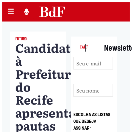
FUTURO
Candidatos
|
Newslett
à
Prefeitura
do
Recife
apresentam
ESCOLHA AS LISTAS
pautas
QUE DESEJA
ASSINAR: