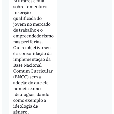
Militares e fala
sobre fomentar a
inserção
qualificada do
jovem no mercado
de trabalho e o
empreendedorismo
nas periferias.
Outro objetivo seu
é a consolidação da
implementação da
Base Nacional
Comum Curricular
(BNCC) sem a
adoção do que ele
nomeia como
ideologias, dando
como exemplo a
ideologia de
gênero.