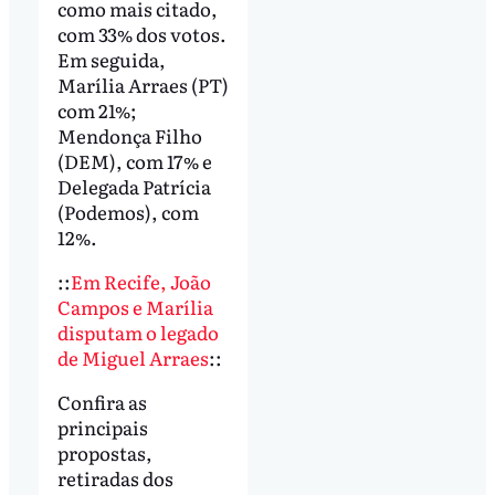
como mais citado,
com 33% dos votos.
Em seguida,
Marília Arraes (PT)
com 21%;
Mendonça Filho
(DEM), com 17% e
Delegada Patrícia
(Podemos), com
12%.
::
Em Recife, João
Campos e Marília
disputam o legado
de Miguel Arraes
::
Confira as
principais
propostas,
retiradas dos