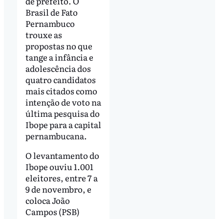
de prefeito. O
Brasil de Fato
Pernambuco
trouxe as
propostas no que
tange a infância e
adolescência dos
quatro candidatos
mais citados como
intenção de voto na
última pesquisa do
Ibope para a capital
pernambucana.
O levantamento do
Ibope ouviu 1.001
eleitores, entre 7 a
9 de novembro, e
coloca João
Campos (PSB)