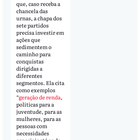
que, caso receba a
chancela das
urnas, a chapa dos
sete partidos
precisa investir em
ações que
sedimentem o
caminho para
conquistas
dirigidas a
diferentes
segmentos. Ela cita
como exemplos
“
geração de renda
,
políticas para a
juventude, para as
mulheres, para as
pessoas com
necessidades