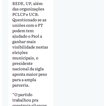
REDE, UP, além
das organizações
PCLCP e UCB.
Questionado se as
uniões com o PT
podem tem
ajudado o Psol a
ganhar mais
visibilidade nestas
eleições
municipais, o
presidente
nacional da sigla
aponta maior peso
para a ampla
parceria.
“O partido
trabalhou pra
construir alianças