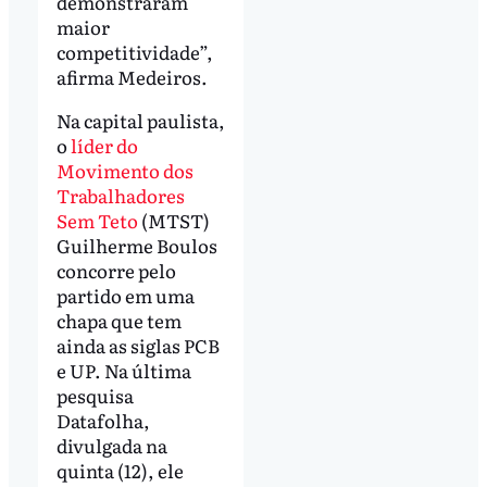
demonstraram
maior
competitividade”,
afirma Medeiros.
Na capital paulista,
o
líder do
Movimento dos
Trabalhadores
Sem Teto
(MTST)
Guilherme Boulos
concorre pelo
partido em uma
chapa que tem
ainda as siglas PCB
e UP. Na última
pesquisa
Datafolha,
divulgada na
quinta (12), ele