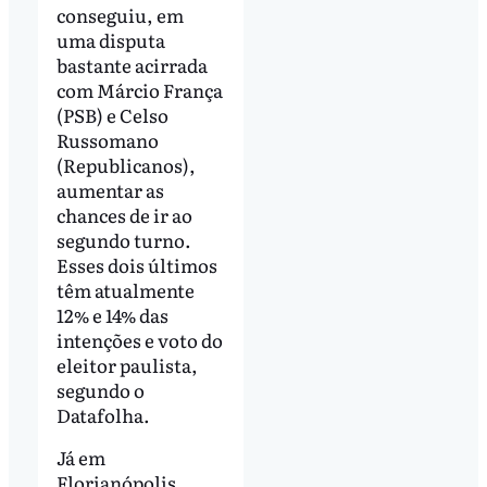
conseguiu, em
uma disputa
bastante acirrada
com Márcio França
(PSB) e Celso
Russomano
(Republicanos),
aumentar as
chances de ir ao
segundo turno.
Esses dois últimos
têm atualmente
12% e 14% das
intenções e voto do
eleitor paulista,
segundo o
Datafolha.
Já em
Florianópolis,