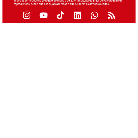
Todos os conteúdos de produção exclusiva e de autoria editorial do Brasil de Fato podem ser
reproduzidos, desde que não sejam alterados e que se deem os devidos créditos.