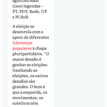
aglutina mais
cinco legendas –
PT, PDT, Rede, UP
e PCdoB.
A eleição se
desenrola com o
apoio de diferentes
lideranças
populares
à chapa
pluripartidária. “O
maior desafio é
ganhar as eleições.
Ganhando as
eleições, os outros
desafios são
grandes. O bom é
que a esquerda, os
movimentos, os
coletivos têm