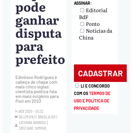
pode
ASSINAR:
Editorial
ganhar
BdF
Ponto
disputa
Notícias da
China
para
prefeito
Edmilson Rodrigues é
cabeça de chapa com
LI E CONCORDO
mais cinco siglas;
cientista política fala
COM OS
TERMOS DE
em mais oxigênio para
USO E POLÍTICA DE
Psol em 2022
PRIVACIDADE
14.NOV.2020 - 03:22
BELÉM (PA) E BRASÍLIA (DF)
CATARINA BARBOSA
E
CRISTIANE SAMPAIO