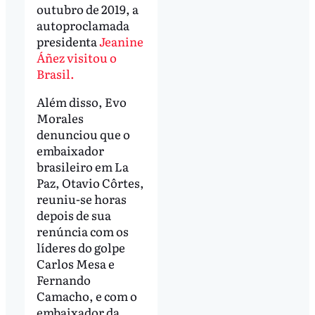
outubro de 2019, a
autoproclamada
presidenta
Jeanine
Áñez visitou o
Brasil.
Além disso, Evo
Morales
denunciou que o
embaixador
brasileiro em La
Paz, Otavio Côrtes,
reuniu-se horas
depois de sua
renúncia com os
líderes do golpe
Carlos Mesa e
Fernando
Camacho, e com o
embaixador da