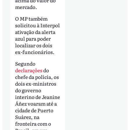
acima do valor do
mercado.
O MP também
solicitou à Interpol
ativação da alerta
azul para poder
localizar os dois
ex-funcionários.
Segundo
declarações
do
chefe da polícia, os
dois ex-ministros
do governo
interino de Jeanine
Áñez voaram até a
cidade de Puerto
Suárez, na
fronteira com o