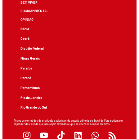
BEM VIVER
SOCIOAMBIENTAL
OPINIÃO
Bahia
Ceará
Distrito Federal
Minas Gerais
Paraíba
Paraná
Pernambuco
Rio de Janeiro
Rio Grande do Sul
Todos os conteúdos de produção exclusiva e de autoria editorial do Brasil de Fato podem ser
reproduzidos, desde que não sejam alterados e que se deem os devidos créditos.