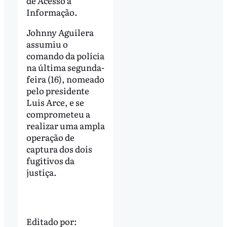
de Acesso à
Informação.
Johnny Aguilera
assumiu o
comando da polícia
na última segunda-
feira (16), nomeado
pelo presidente
Luis Arce, e se
comprometeu a
realizar uma ampla
operação de
captura dos dois
fugitivos da
justiça.
Editado por: