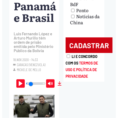
Panamá
BdF
Ponto
e Brasil
Notícias da
China
Luis Fernando López e
Arturo Murillo têm
ordem de prisão
emitida pelo Ministério
Público da Bolívia
LI E CONCORDO
18.NOV.2020 - 14:33
COM OS
TERMOS DE
CARACAS (VENEZUELA)
MICHELE DE MELLO
USO E POLÍTICA DE
PRIVACIDADE
Play
Mute
Download