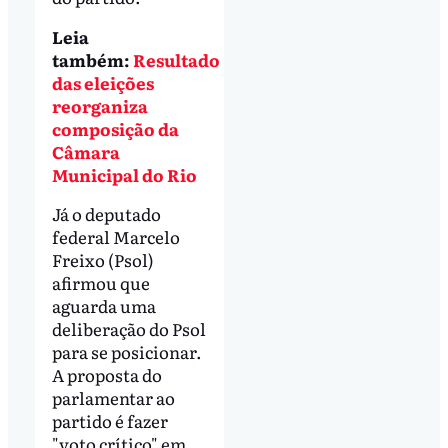
Leia
também:
Resultado
das eleições
reorganiza
composição da
Câmara
Municipal do Rio
Já o deputado
federal Marcelo
Freixo (Psol)
afirmou que
aguarda uma
deliberação do Psol
para se posicionar.
A proposta do
parlamentar ao
partido é fazer
"voto crítico" em