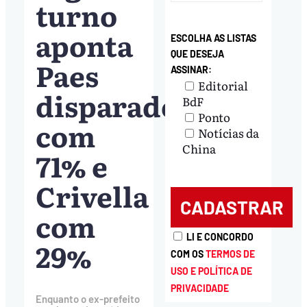
turno
aponta
ESCOLHA AS LISTAS
QUE DESEJA
Paes
ASSINAR:
Editorial
disparado
BdF
Ponto
com
Notícias da
China
71% e
Crivella
com
LI E CONCORDO
29%
COM OS
TERMOS DE
USO E POLÍTICA DE
PRIVACIDADE
Enquanto o ex-prefeito