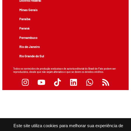
Distrito Federal
Minas Gerais
Paraíba
Paraná
Pernambuco
Rio de Janeiro
Rio Grande do Sul
Todos os conteúdos de produção exclusiva e de autoria editorial do Brasil de Fato podem ser
reproduzidos, desde que não sejam alterados e que se deem os devidos créditos.
Este site utiliza cookies para melhorar sua experiência de