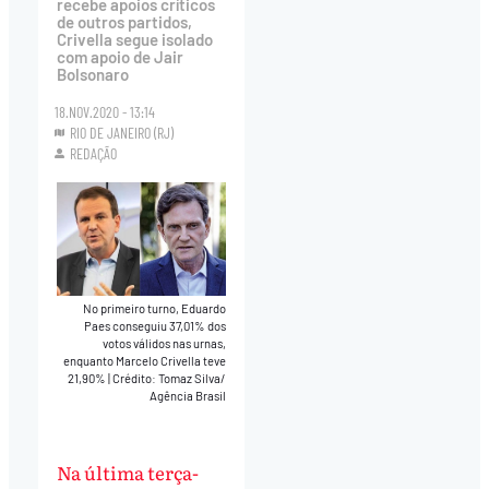
recebe apoios críticos
de outros partidos,
Crivella segue isolado
com apoio de Jair
Bolsonaro
18.NOV.2020 - 13:14
RIO DE JANEIRO (RJ)
REDAÇÃO
No primeiro turno, Eduardo
Paes conseguiu 37,01% dos
votos válidos nas urnas,
enquanto Marcelo Crivella teve
21,90%
|
Crédito: Tomaz Silva/
Agência Brasil
Na última terça-