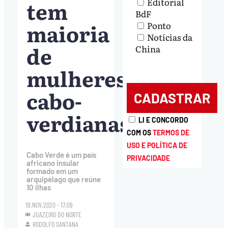
tem
Editorial
BdF
maioria
Ponto
Notícias da
de
China
mulheres
cabo-
verdianas
LI E CONCORDO
COM OS
TERMOS DE
USO E POLÍTICA DE
Cabo Verde é um país
PRIVACIDADE
africano insular
formado em um
arquipélago que reúne
10 ilhas
19.NOV.2020 - 17:09
JUAZEIRO DO NORTE
RODOLFO SANTANA