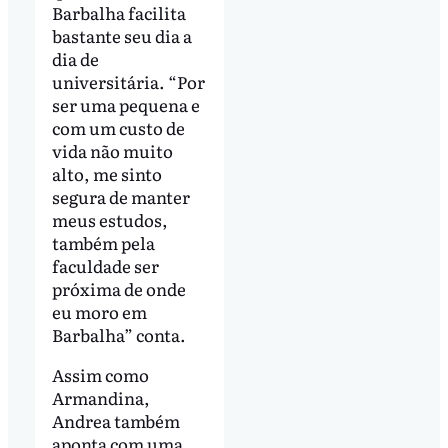
Barbalha facilita
bastante seu dia a
dia de
universitária. “Por
ser uma pequena e
com um custo de
vida não muito
alto, me sinto
segura de manter
meus estudos,
também pela
faculdade ser
próxima de onde
eu moro em
Barbalha” conta.
Assim como
Armandina,
Andrea também
aponta com uma