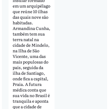
insular formado
em um arquipélago
que reúne 10 ilhas
das quais nove são
habitadas.
Armandina Cunha,
também tem sua
terra natal na
cidade de Mindelo,
na Ilha de São
Vicente, uma das
mais populosas do
país, seguida da
ilha de Santiago,
onde fica a capital,
Praia. A futura
médica conta que
sua vida no Brasil é
tranquila e aponta
que a cidade de