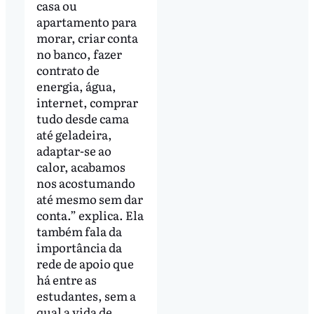
casa ou
apartamento para
morar, criar conta
no banco, fazer
contrato de
energia, água,
internet, comprar
tudo desde cama
até geladeira,
adaptar-se ao
calor, acabamos
nos acostumando
até mesmo sem dar
conta.” explica. Ela
também fala da
importância da
rede de apoio que
há entre as
estudantes, sem a
qual a vida de