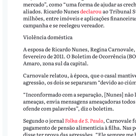
mercado”, como “uma forma de ajudar as creche
aliados. Ricardo Nunes
declarou
ao Tribunal S
milhões, entre imóveis e aplicações financeiras
campanha e se reelegeu vereador.
Violência doméstica
A esposa de Ricardo Nunes, Regina Carnovale,
fevereiro de 2011. O Boletim de Ocorrência (BO
Amaro, zona sul da capital.
Carnovale relatou, à época, que o casal mantiv
agressão, os dois se separaram “devido ao ciú
“Inconformado com a separação, [Nunes] não l
ameaças, envia mensagens ameaçadoras todos os
ofende com palavrões”, diz o boletim.
Segundo o jornal
Folha de S. Paulo
, Carnovale f
pagamento de pensão alimentícia à filha. Nas 
disse ter prova das agressões. “Ele sempre me 