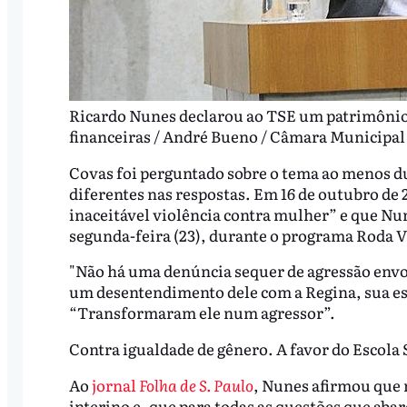
Ricardo Nunes declarou ao TSE um patrimônio d
financeiras / André Bueno / Câmara Municipal
Covas foi perguntado sobre o tema ao menos d
diferentes nas respostas. Em 16 de outubro de 2
inaceitável violência contra mulher” e que Nu
segunda-feira (23), durante o programa Roda V
"Não há uma denúncia sequer de agressão envo
um desentendimento dele com a Regina, sua es
“Transformaram ele num agressor”.
Contra igualdade de gênero. A favor do Escola
Ao
jornal
Folha de S. Paulo
, Nunes afirmou que 
interino e, que para todas as questões que ab