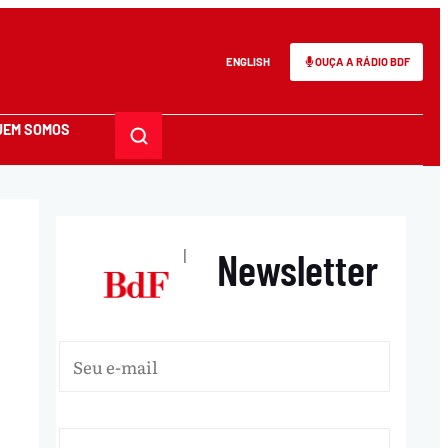
ENGLISH
OUÇA A RÁDIO BDF
UEM SOMOS
Newsletter
|