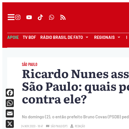
APOIE
TV BDF
RÁDIO BRASIL DE FATO
REGIONAIS
I
SÃO PAULO
Ricardo Nunes ass
São Paulo: quais 
contra ele?
Facebook
WhatsApp
No domingo (2), o então prefeito Bruno Covas (PSDB) ped
Email
24.NOV.2020 - 18:47
SÃO PAULO (SP)
REDAÇÃO