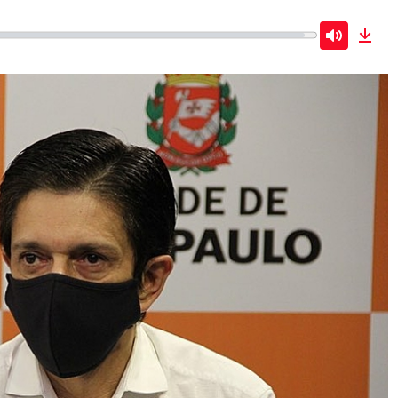
Mute
Dow