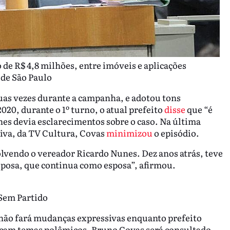
e R$ 4,8 milhões, entre imóveis e aplicações
 de São Paulo
uas vezes durante a campanha, e adotou tons
020, durante o 1º turno, o atual prefeito
disse
que “é
nes devia esclarecimentos sobre o caso. Na última
iva, da TV Cultura, Covas
minimizou
o episódio.
lvendo o vereador Ricardo Nunes. Dez anos atrás, teve
posa, que continua como esposa”, afirmou.
 Sem Partido
não fará mudanças expressivas enquanto prefeito
arcam temas polêmicos, Bruno Covas será consultado.