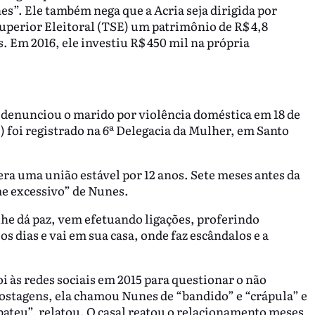
s”. Ele também nega que a Acria seja dirigida por
uperior Eleitoral (TSE) um patrimônio de R$ 4,8
. Em 2016, ele investiu R$ 450 mil na própria
 denunciou o marido por violência doméstica em 18 de
) foi registrado na 6ª Delegacia da Mulher, em Santo
era uma união estável por 12 anos. Sete meses antes da
me excessivo” de Nunes.
he dá paz, vem efetuando ligações, proferindo
 dias e vai em sua casa, onde faz escândalos e a
oi às redes sociais em 2015 para questionar o não
postagens, ela chamou Nunes de “bandido” e “crápula” e
bateu”, relatou. O casal reatou o relacionamento meses