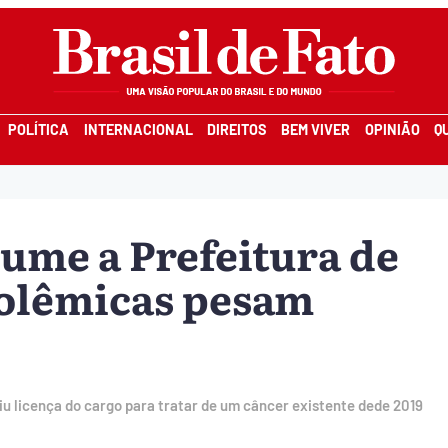
POLÍTICA
INTERNACIONAL
DIREITOS
BEM VIVER
OPINIÃO
Q
ume a Prefeitura de
polêmicas pesam
iu licença do cargo para tratar de um câncer existente dede 2019