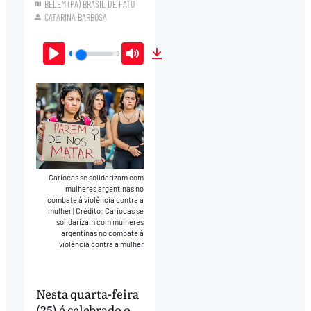
BELÉM (PA) BRASIL DE FATO
CATARINA BARBOSA
Play
Mute
Download
Cariocas se solidarizam com
mulheres argentinas no
combate à violência contra a
mulher
|
Crédito: Cariocas se
solidarizam com mulheres
argentinas no combate à
violência contra a mulher
Nesta quarta-feira
(25) é celebrado o