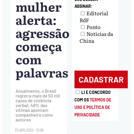
mulher
ASSINAR:
Editorial
alerta:
BdF
Ponto
agressão
Notícias da
começa
China
com
palavras
Anualmente, o Brasil
LI E CONCORDO
registra mais de 50 mil
COM OS
TERMOS DE
casos de violência
verbal; 48% das
USO E POLÍTICA DE
vítimas apontam
PRIVACIDADE
companheiro como
autores
25.NOV.2020 - 13:06