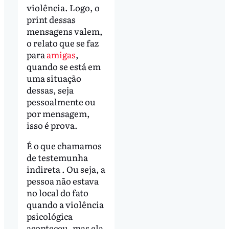
violência. Logo, o
print dessas
mensagens valem,
o relato que se faz
para
amigas
,
quando se está em
uma situação
dessas, seja
pessoalmente ou
por mensagem,
isso é prova.
É o que chamamos
de testemunha
indireta . Ou seja, a
pessoa não estava
no local do fato
quando a violência
psicológica
aconteceu, mas ela