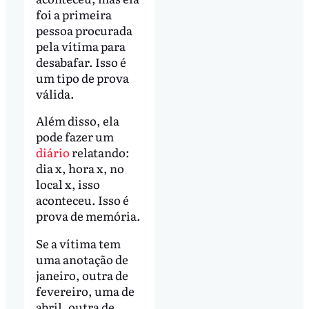
foi a primeira
pessoa procurada
pela vítima para
desabafar. Isso é
um tipo de prova
válida.
Além disso, ela
pode fazer um
diário
relatando:
dia x, hora x, no
local x, isso
aconteceu. Isso é
prova de memória.
Se a vítima tem
uma anotação de
janeiro, outra de
fevereiro, uma de
abril, outra de