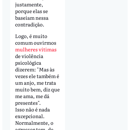
justamente,
porque elas se
baseiam nessa
contradição.
Logo, é muito
comum ouvirmos
mulheres vítimas
de violência
psicológica
dizerem: "Mas às
vezes ele também é
um anjo, me trata
muito bem, diz que
me ama, me dá
presentes".
Isso não é nada
excepcional.
Normalmente, o
agressor tem, de