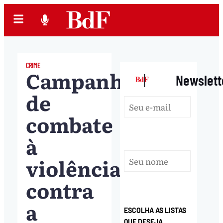
CRIME
Campanha
|
Newslett
de
combate
à
violência
contra
a
ESCOLHA AS LISTAS
QUE DESEJA