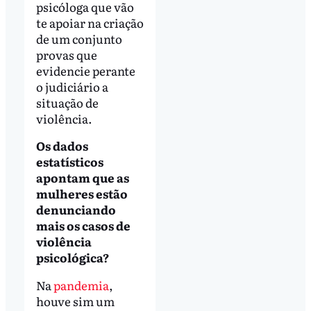
psicóloga que vão
te apoiar na criação
de um conjunto
provas que
evidencie perante
o judiciário a
situação de
violência.
Os dados
estatísticos
apontam que as
mulheres estão
denunciando
mais os casos de
violência
psicológica?
Na
pandemia
,
houve sim um