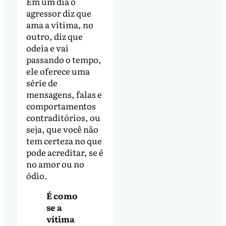
Em um dia o
agressor diz que
ama a vítima, no
outro, diz que
odeia e vai
passando o tempo,
ele oferece uma
série de
mensagens, falas e
comportamentos
contraditórios, ou
seja, que você não
tem certeza no que
pode acreditar, se é
no amor ou no
ódio.
É como
se a
vítima