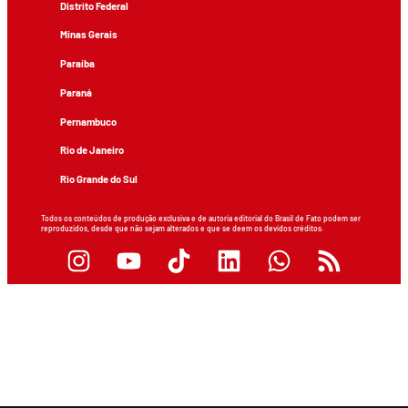
Distrito Federal
Minas Gerais
Paraíba
Paraná
Pernambuco
Rio de Janeiro
Rio Grande do Sul
Todos os conteúdos de produção exclusiva e de autoria editorial do Brasil de Fato podem ser
reproduzidos, desde que não sejam alterados e que se deem os devidos créditos.