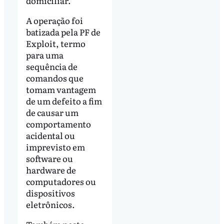
domiciliar.
A operação foi
batizada pela PF de
Exploit, termo
para uma
sequência de
comandos que
tomam vantagem
de um defeito a fim
de causar um
comportamento
acidental ou
imprevisto em
software ou
hardware de
computadores ou
dispositivos
eletrônicos.