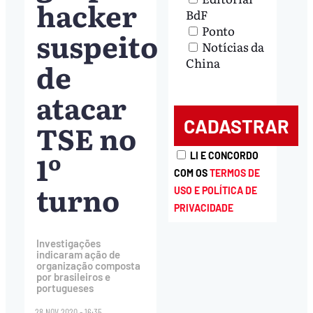
hacker
BdF
Ponto
suspeito
Notícias da
China
de
atacar
TSE no
1º
LI E CONCORDO
COM OS
TERMOS DE
turno
USO E POLÍTICA DE
PRIVACIDADE
Investigações
indicaram ação de
organização composta
por brasileiros e
portugueses
28.NOV.2020 - 16:35