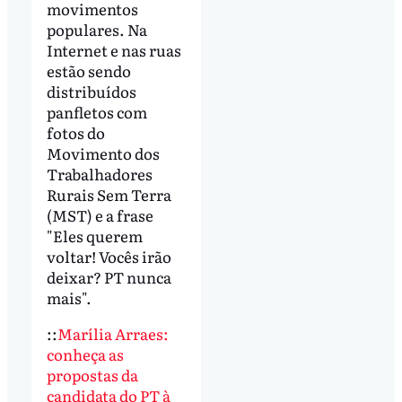
movimentos
populares. Na
Internet e nas ruas
estão sendo
distribuídos
panfletos com
fotos do
Movimento dos
Trabalhadores
Rurais Sem Terra
(MST) e a frase
"Eles querem
voltar! Vocês irão
deixar? PT nunca
mais".
::
Marília Arraes:
conheça as
propostas da
candidata do PT à