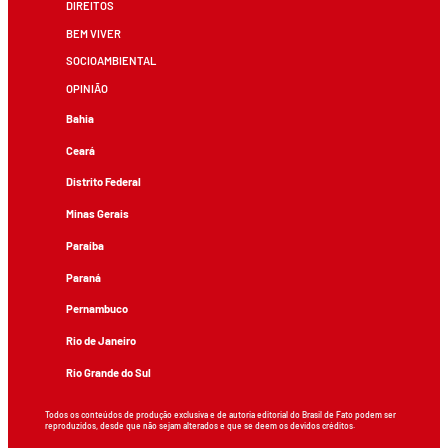
DIREITOS
BEM VIVER
SOCIOAMBIENTAL
OPINIÃO
Bahia
Ceará
Distrito Federal
Minas Gerais
Paraíba
Paraná
Pernambuco
Rio de Janeiro
Rio Grande do Sul
Todos os conteúdos de produção exclusiva e de autoria editorial do Brasil de Fato podem ser
reproduzidos, desde que não sejam alterados e que se deem os devidos créditos.