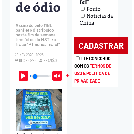
de ódio
BdF
Ponto
Notícias da
China
Assinado pelo MBL,
panfleto distribuído
neste fim de semana
tem fotos do MST e a
frase "PT nunca mais!"
29.NOV.2020 - 10:25
LI E CONCORDO
RECIFE (PE)
REDAÇÃO
COM OS
TERMOS DE
USO E POLÍTICA DE
PRIVACIDADE
Play
Mute
Download