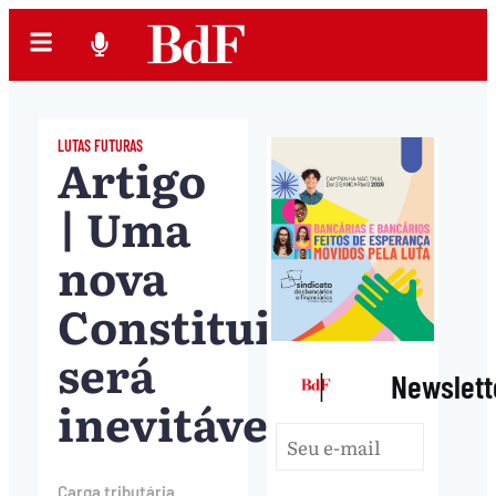
LUTAS FUTURAS
Artigo
| Uma
nova
Constituição
será
|
Newslett
inevitável
Carga tributária