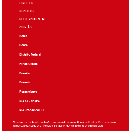
DIREITOS
BEM VIVER
SOCIOAMBIENTAL
OPINIÃO
Bahia
Ceará
Distrito Federal
Minas Gerais
Paraíba
Paraná
Pernambuco
Rio de Janeiro
Rio Grande do Sul
Todos os conteúdos de produção exclusiva e de autoria editorial do Brasil de Fato podem ser
reproduzidos, desde que não sejam alterados e que se deem os devidos créditos.