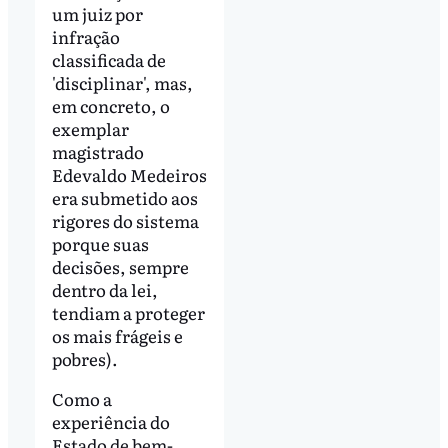
um juiz por
infração
classificada de
'disciplinar', mas,
em concreto, o
exemplar
magistrado
Edevaldo Medeiros
era submetido aos
rigores do sistema
porque suas
decisões, sempre
dentro da lei,
tendiam a proteger
os mais frágeis e
pobres).
Como a
experiência do
Estado de bem-