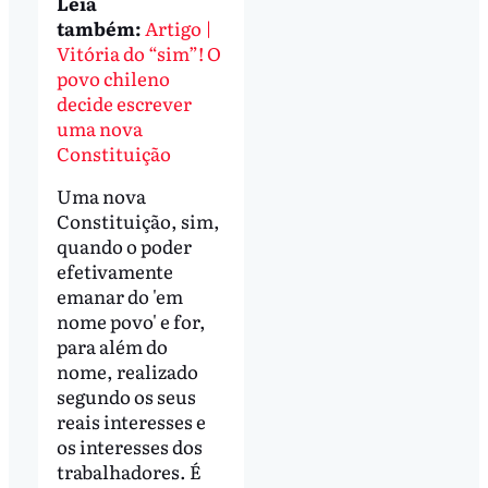
Leia
também:
Artigo |
Vitória do “sim”! O
povo chileno
decide escrever
uma nova
Constituição
Uma nova
Constituição, sim,
quando o poder
efetivamente
emanar do 'em
nome povo' e for,
para além do
nome, realizado
segundo os seus
reais interesses e
os interesses dos
trabalhadores. É