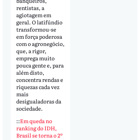
banqueiros,
rentistas, a
agiotagem em
geral. O latifúndio
transformou-se
em força poderosa
com o agronegócio,
que, a rigor,
emprega muito
pouca gente e, para
além disto,
concentra rendas e
riquezas cada vez
mais
desigualadoras da
sociedade.
::
Em queda no
ranking do IDH,
Brasil se torna o 2º