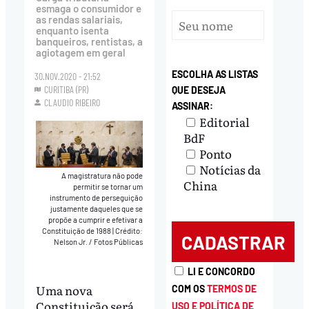
esmaga o consumidor e
as rendas salariais,
enquanto isenta
banqueiros, rentistas, a
agiotagem em geral
ESCOLHA AS LISTAS
30.NOV.2020 - 21:52
CURITIBA (PR)
QUE DESEJA
CLAUDIO RIBEIRO
ASSINAR:
Editorial
BdF
Ponto
Notícias da
A magistratura não pode
China
permitir se tornar um
instrumento de perseguição
justamente daqueles que se
propõe a cumprir e efetivar a
Constituição de 1988
|
Crédito:
Nelson Jr. / Fotos Públicas
LI E CONCORDO
Uma nova
COM OS
TERMOS DE
Constituição será
USO E POLÍTICA DE