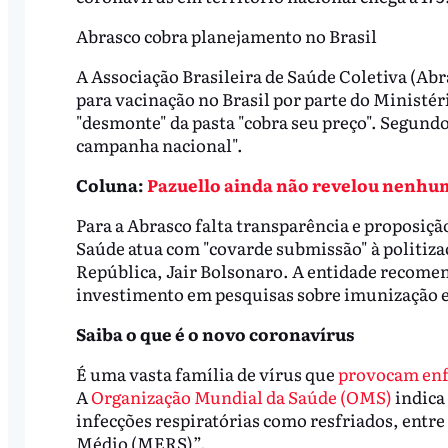
Abrasco cobra planejamento no Brasil
A Associação Brasileira de Saúde Coletiva (Ab
para vacinação no Brasil por parte do Ministér
"desmonte" da pasta "cobra seu preço". Segundo
campanha nacional".
Coluna:
Pazuello ainda não revelou nenhuma
Para a Abrasco falta transparência e proposiçã
Saúde atua com "covarde submissão" à politiza
República, Jair Bolsonaro. A entidade recome
investimento em pesquisas sobre imunização e
Saiba o que é o novo coronavírus
É uma vasta família de vírus que
provocam en
A
Organização Mundial da Saúde (OMS)
indica
infecções respiratórias como resfriados, entre
Médio (MERS)”.