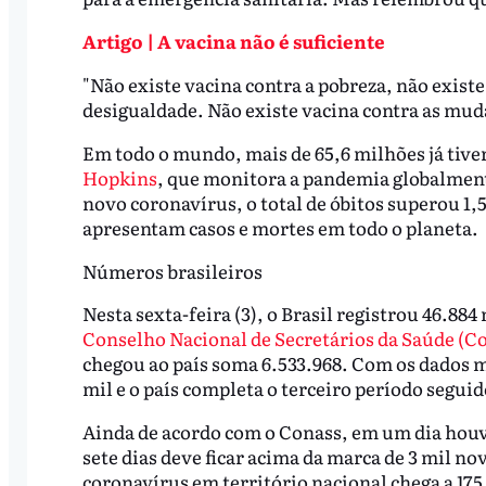
Artigo | A vacina não é suficiente
"Não existe vacina contra a pobreza, não existe
desigualdade. Não existe vacina contra as muda
Em todo o mundo, mais de 65,6 milhões já tive
Hopkins
, que monitora a pandemia globalmen
novo coronavírus, o total de óbitos superou 1,5
apresentam casos e mortes em todo o planeta.
Números brasileiros
Nesta sexta-feira (3), o Brasil registrou 46.88
Conselho Nacional de Secretários da Saúde (C
chegou ao país soma 6.533.968. Com os dados ma
mil e o país completa o terceiro período seguido
Ainda de acordo com o Conass, em um dia houve
sete dias deve ficar acima da marca de 3 mil n
coronavírus em território nacional chega a 175