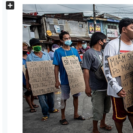
X
Share