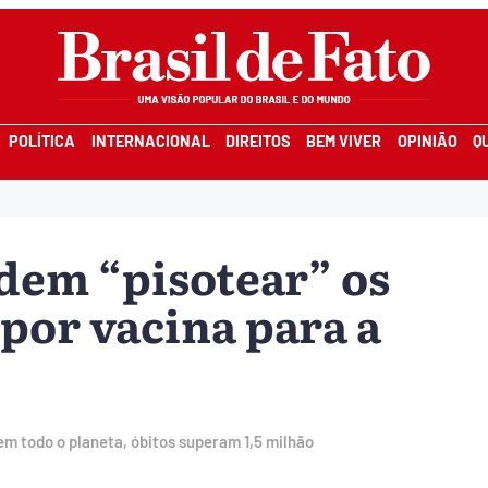
POLÍTICA
INTERNACIONAL
DIREITOS
BEM VIVER
OPINIÃO
Q
dem “pisotear” os
por vacina para a
em todo o planeta, óbitos superam 1,5 milhão