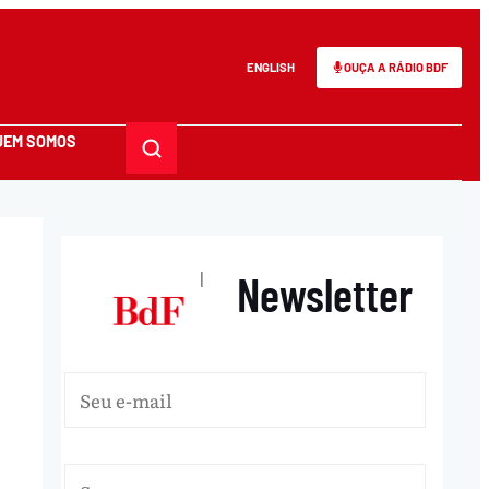
ENGLISH
OUÇA A RÁDIO BDF
UEM SOMOS
Newsletter
|