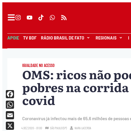
APOIE
TV BDF
RÁDIO BRASIL DE FATO
REGIONAIS
I
IGUALDADE NO ACESSO
OMS: ricos não po
pobres na corrida 
covid
Facebook
WhatsApp
Coronavírus já infectou mais de 65,6 milhões de pessoas 
Email
4.DEZ.2020 - 01:00
SÃO PAULO (SP)
NARA LACERDA