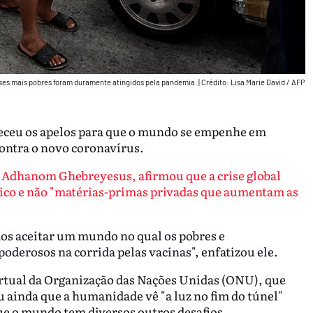
íses mais pobres foram duramente atingidos pela pandemia.
|
Crédito: Lisa Marie David / AFP
ceu os apelos para que o mundo se empenhe em
contra o novo coronavírus.
 Adhanom Ghebreyesus, afirmou que a crise global
ico e não "matérias-primas privadas que aumentam as
s aceitar um mundo no qual os pobres e
poderosos na corrida pelas vacinas", enfatizou ele.
irtual da Organização das Nações Unidas (ONU), que
u ainda que a humanidade vê "a luz no fim do túnel"
ue o mundo tem diversos outros desafios.