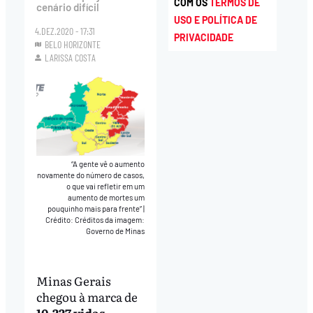
COM OS
TERMOS DE
cenário difícil
USO E POLÍTICA DE
4.DEZ.2020 - 17:31
PRIVACIDADE
BELO HORIZONTE
LARISSA COSTA
“A gente vê o aumento
novamente do número de casos,
o que vai refletir em um
aumento de mortes um
pouquinho mais para frente”
|
Crédito: Créditos da imagem:
Governo de Minas
Minas Gerais
chegou à marca de
10.227 vidas