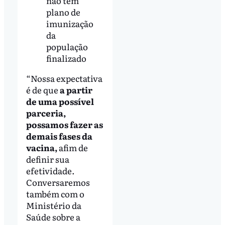
não tem
plano de
imunização
da
população
finalizado
“Nossa expectativa
é de que
a partir
de uma possível
parceria,
possamos fazer as
demais fases da
vacina,
afim de
definir sua
efetividade.
Conversaremos
também com o
Ministério da
Saúde sobre a