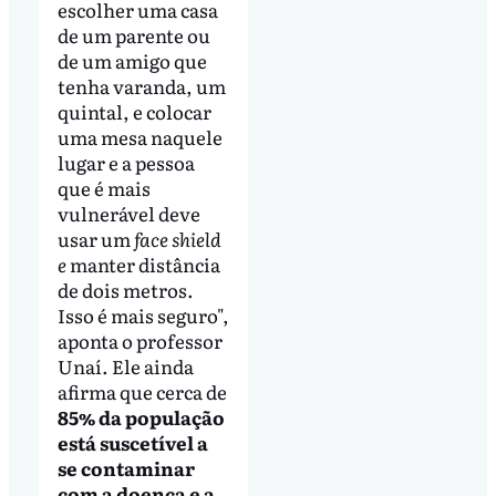
escolher uma casa
de um parente ou
de um amigo que
tenha varanda, um
quintal, e colocar
uma mesa naquele
lugar e a pessoa
que é mais
vulnerável deve
usar um
face shield
e
manter distância
de dois metros.
Isso é mais seguro",
aponta o professor
Unaí. Ele ainda
afirma que cerca de
85% da população
está suscetível a
se contaminar
com a doença e a