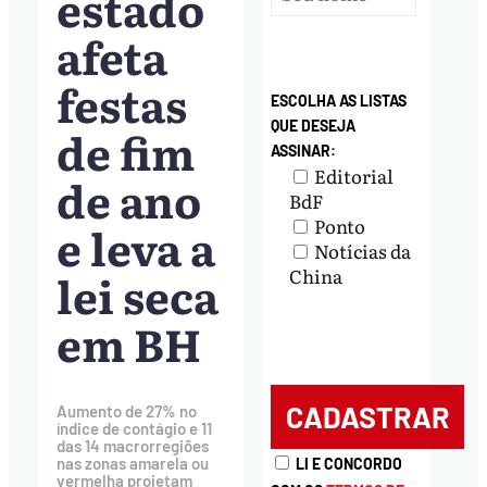
estado
afeta
festas
ESCOLHA AS LISTAS
QUE DESEJA
de fim
ASSINAR:
Editorial
de ano
BdF
Ponto
e leva a
Notícias da
lei seca
China
em BH
Aumento de 27% no
índice de contágio e 11
das 14 macrorregiões
nas zonas amarela ou
LI E CONCORDO
vermelha projetam