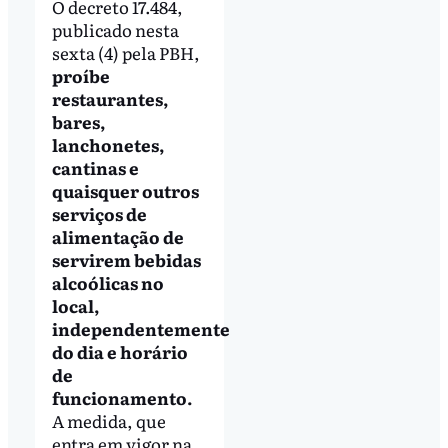
O decreto 17.484,
publicado nesta
sexta (4) pela PBH,
proíbe
restaurantes,
bares,
lanchonetes,
cantinas e
quaisquer outros
serviços de
alimentação de
servirem bebidas
alcoólicas no
local,
independentemente
do dia e horário
de
funcionamento.
A medida, que
entra em vigor na