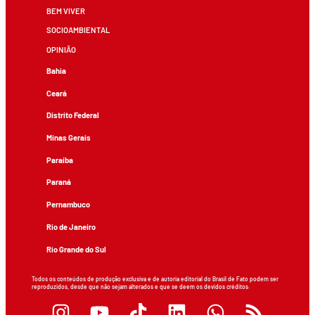
BEM VIVER
SOCIOAMBIENTAL
OPINIÃO
Bahia
Ceará
Distrito Federal
Minas Gerais
Paraíba
Paraná
Pernambuco
Rio de Janeiro
Rio Grande do Sul
Todos os conteúdos de produção exclusiva e de autoria editorial do Brasil de Fato podem ser
reproduzidos, desde que não sejam alterados e que se deem os devidos créditos.