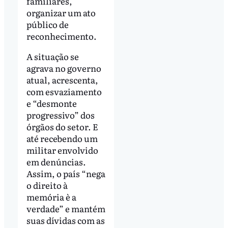
familiares,
organizar um ato
público de
reconhecimento.
A situação se
agrava no governo
atual, acrescenta,
com esvaziamento
e “desmonte
progressivo” dos
órgãos do setor. E
até recebendo um
militar envolvido
em denúncias.
Assim, o país “nega
o direito à
memória è a
verdade” e mantém
suas dívidas com as