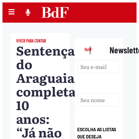
VIVER PARA CONTAR
Sentença
|
Newslett
do
Araguaia
completa
10
anos:
“Já não
ESCOLHA AS LISTAS
QUE DESEJA