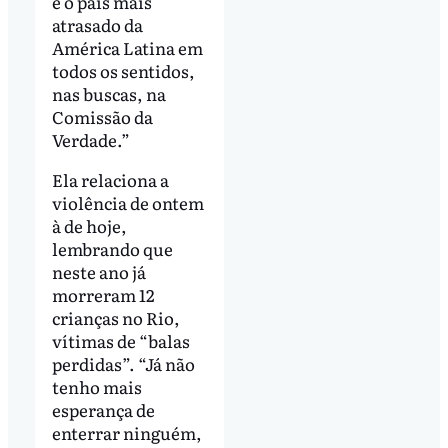
é o pais mais
atrasado da
América Latina em
todos os sentidos,
nas buscas, na
Comissão da
Verdade.”
Ela relaciona a
violência de ontem
à de hoje,
lembrando que
neste ano já
morreram 12
crianças no Rio,
vítimas de “balas
perdidas”. “Já não
tenho mais
esperança de
enterrar ninguém,