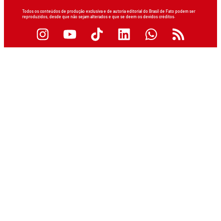
Todos os conteúdos de produção exclusiva e de autoria editorial do Brasil de Fato podem ser
reproduzidos, desde que não sejam alterados e que se deem os devidos créditos.