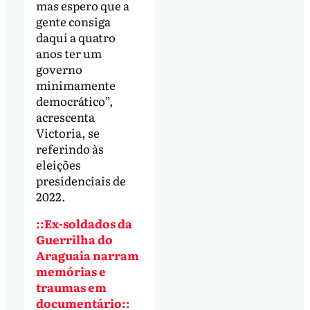
mas espero que a
gente consiga
daqui a quatro
anos ter um
governo
minimamente
democrático”,
acrescenta
Victoria, se
referindo às
eleições
presidenciais de
2022.
::Ex-soldados da
Guerrilha do
Araguaia narram
memórias e
traumas em
documentário::