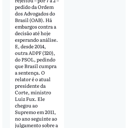
rejeitou – por 7 a 2 –
pedido da Ordem
dos Advogados do
Brasil (OAB). Há
embargos contra a
decisão até hoje
esperando análise.
E, desde 2014,
outra ADPF (320),
do PSOL, pedindo
que Brasil cumpra
a sentença. O
relator é o atual
presidente da
Corte, ministro
Luiz Fux. Ele
chegou ao
Supremo em 2011,
no ano seguinte ao
julgamento sobre a