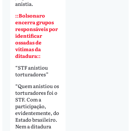
anistia.
::Bolsonaro
encerra grupos
responsáveis por
identificar
ossadas de
vítimas da
ditadura::
“STF anistiou
torturadores”
“Quem anistiou os
torturadores foi o
STF. Com a
participação,
evidentemente, do
Estado brasileiro.
Nem a ditadura