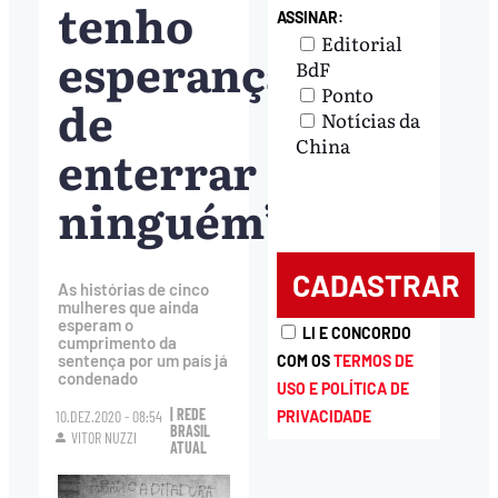
tenho
ASSINAR:
Editorial
esperança
BdF
Ponto
de
Notícias da
China
enterrar
ninguém”
As histórias de cinco
mulheres que ainda
esperam o
LI E CONCORDO
cumprimento da
sentença por um país já
COM OS
TERMOS DE
condenado
USO E POLÍTICA DE
| REDE
PRIVACIDADE
10.DEZ.2020 - 08:54
BRASIL
VITOR NUZZI
ATUAL