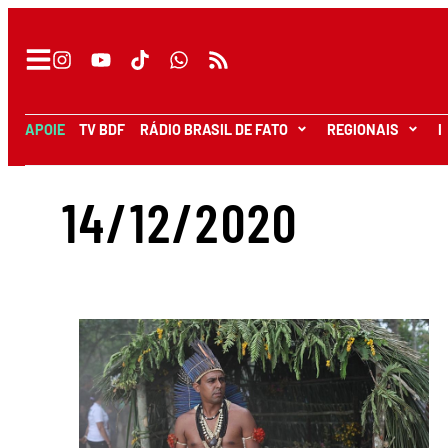
APOIE
TV BDF
RÁDIO BRASIL DE FATO
REGIONAIS
I
14/12/2020