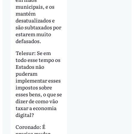
municipais, e os
mantém
desatualizados e
são subtaxados por
estarem muito
defasados.
Telesur: Se em
todo esse tempo os
Estados não
puderam
implementar esses
impostos sobre
esses bens, o que se
dizer de como vão
taxar a economia
digital?
Coronado: É
preciso mudar