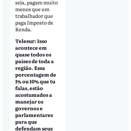
seja, pagam muito
menos que um
trabalhador que
paga Imposto de
Renda.
Telesur: Isso
acontece em
quase todos os
países de toda a
região. Essa
porcentagem de
1% ou 10% que tu
falas, estão
acostumados a
manejar os
governos e
parlamentares
para que
defendam seus