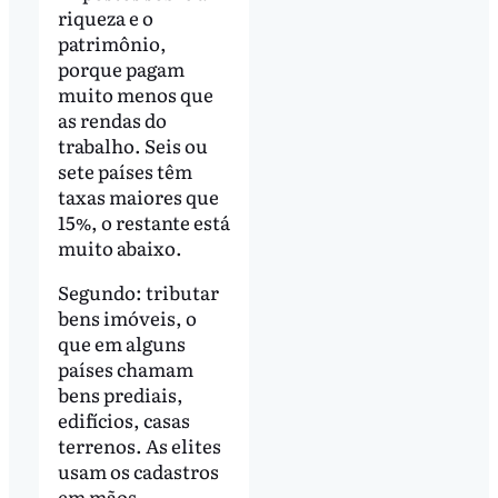
riqueza e o
patrimônio,
porque pagam
muito menos que
as rendas do
trabalho. Seis ou
sete países têm
taxas maiores que
15%, o restante está
muito abaixo.
Segundo: tributar
bens imóveis, o
que em alguns
países chamam
bens prediais,
edifícios, casas
terrenos. As elites
usam os cadastros
em mãos