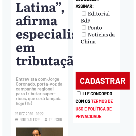
Latina”,
ASSINAR:
Editorial
afirma
BdF
Ponto
especialista
Notícias da
em
China
tributação
Entrevista com Jorge
Coronado, porta-voz da
campanha regional
para tributar super-
LI E CONCORDO
ricos, que será lançada
COM OS
TERMOS DE
hoje (15)
USO E POLÍTICA DE
15.DEZ.2020 - 10:22
PRIVACIDADE
PORTO ALEGRE
TELESUR