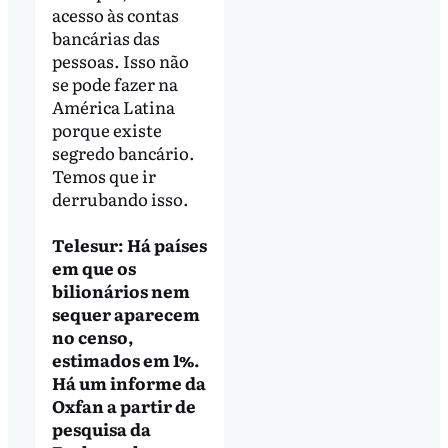
acesso às contas
bancárias das
pessoas. Isso não
se pode fazer na
América Latina
porque existe
segredo bancário.
Temos que ir
derrubando isso.
Telesur: Há países
em que os
bilionários nem
sequer aparecem
no censo,
estimados em 1%.
Há um informe da
Oxfan a partir de
pesquisa da