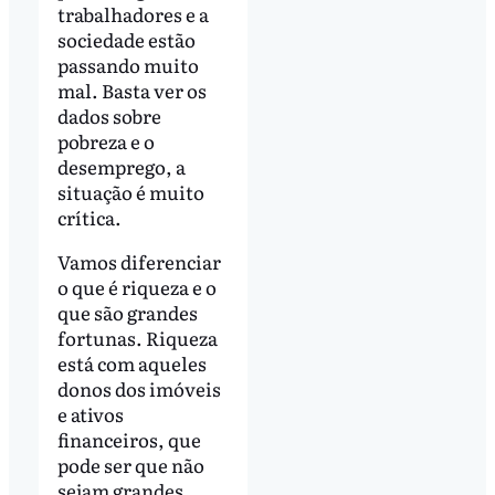
trabalhadores e a
sociedade estão
passando muito
mal. Basta ver os
dados sobre
pobreza e o
desemprego, a
situação é muito
crítica.
Vamos diferenciar
o que é riqueza e o
que são grandes
fortunas. Riqueza
está com aqueles
donos dos imóveis
e ativos
financeiros, que
pode ser que não
sejam grandes