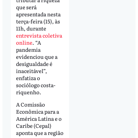
que será
apresentada nesta
terça-feira (15), às
11h, durante
entrevista coletiva
online
. “A
pandemia
evidenciou que a
desigualdade é
inaceitável”,
enfatiza o
sociólogo costa-
riquenho.
A Comissão
Econômica para a
América Latina e o
Caribe (Cepal)
aponta que a região