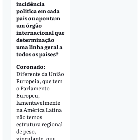
incidência
política em cada
país ou apontam
um órgão
internacional que
determinação
uma linha geral a
todos os países?
Coronado:
Diferente da União
Europeia, que tem
o Parlamento
Europeu,
lamentavelmente
na América Latina
não temos
estrutura regional
de peso,
vinculante, que