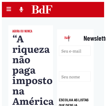
AGORA OU NUNCA
“A
|
Newslett
riqueza
não
paga
imposto
na
América
ESCOLHA AS LISTAS
QUE DESEJA