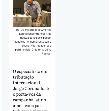
Os 10% mais ricos da América
Latina concentram 63% da
riqueza da região e pagam
pouco ou nenhum tributo sobre
seus ativos financeiros e
patrimoniais
|
Crédito: Arquivo
Pessoal
O especialista em
tributação
internacional,
Jorge Coronado, é
o porta-voz da
campanha latino-
americana para
tributar a riqueza