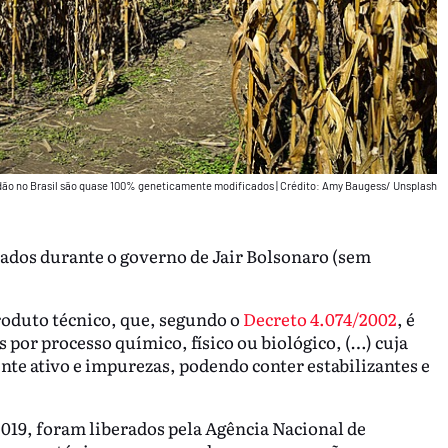
odão no Brasil são quase 100% geneticamente modificados
|
Crédito: Amy Baugess/ Unsplash
rados durante o governo de Jair Bolsonaro (sem
roduto técnico, que, segundo o
Decreto 4.074/2002
, é
por processo químico, físico ou biológico, (…) cuja
nte ativo e impurezas, podendo conter estabilizantes e
 2019, foram liberados pela Agência Nacional de