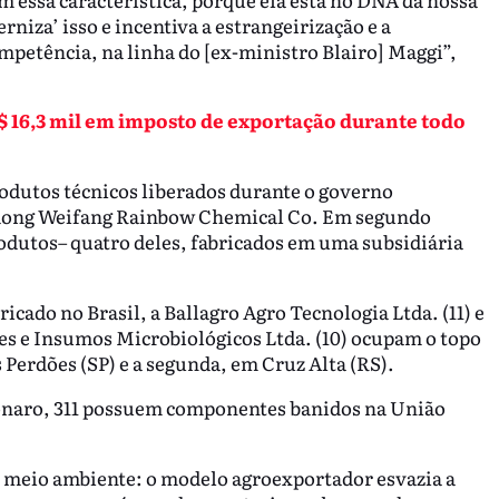
niza’ isso e incentiva a estrangeirização e a
mpetência, na linha do [ex-ministro Blairo] Maggi”,
 16,3 mil em imposto de exportação durante todo
produtos técnicos liberados durante o governo
ndong Weifang Rainbow Chemical Co. Em segundo
odutos– quatro deles, fabricados em uma subsidiária
icado no Brasil, a Ballagro Agro Tecnologia Ltda. (11) e
tes e Insumos Microbiológicos Ltda. (10) ocupam o topo
 Perdões (SP) e a segunda, em Cruz Alta (RS).
sonaro, 311 possuem componentes banidos na União
o meio ambiente: o modelo agroexportador esvazia a