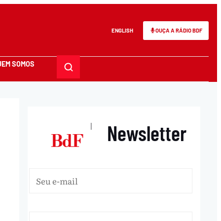
ENGLISH
OUÇA A RÁDIO BDF
UEM SOMOS
Newsletter
|