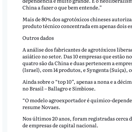
dependência é muito grande. E o neoliberalism
China a fazer o que bem entende.”
Mais de 80% dos agrotóxicos chineses autorizad
produto técnico concentrada em apenas dois e
Outros dados
A análise dos fabricantes de agrotóxicos liber
asiático no setor. Das 10 empresas que estão n
quatro são da China e duas pertencem a empre
(Israel), com 14 produtos, e Syngenta (Suíça), 
Ainda sobre o “top 10”, apenas a nona e a déci
no Brasil – Ballagro e Simbiose.
“O modelo agroexportador é químico-dependent
resume Novaes.
Nos últimos 20 anos, foram registradas cerca de
de empresas de capital nacional.