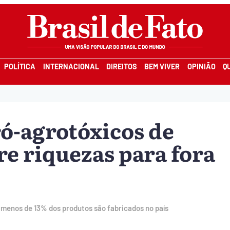
POLÍTICA
INTERNACIONAL
DIREITOS
BEM VIVER
OPINIÃO
Q
ró-agrotóxicos de
re riquezas para fora
 menos de 13% dos produtos são fabricados no país