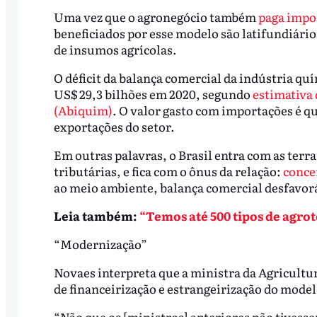
Uma vez que o agronegócio também
paga impos
beneficiados por esse modelo são latifundiári
de insumos agrícolas.
O déficit da balança comercial da indústria quí
US$ 29,3 bilhões em 2020, segundo
estimativa 
(Abiquim)
. O valor gasto com importações é q
exportações do setor.
Em outras palavras, o Brasil entra com as terr
tributárias, e fica com o ônus da relação:
conce
ao meio ambiente, balança comercial desfavor
Leia também:
“Temos até 500 tipos de agro
“Modernização”
Novaes interpreta que a ministra da Agricultur
de financeirização e estrangeirização do model
“Não que os [ministros] anteriores não tivesse