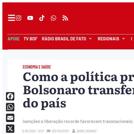
APOIE
TV BDF
RÁDIO BRASIL DE FATO
REGIONAIS
I
ECONOMIA E SAÚDE
Como a política p
Bolsonaro transfe
do país
Facebook
WhatsApp
Isenções e liberação recorde favorecem transnacionais;
Email
15.DEZ.2020 - 07:47
SÃO PAULO (SP)
DANIEL GIOVANAZ