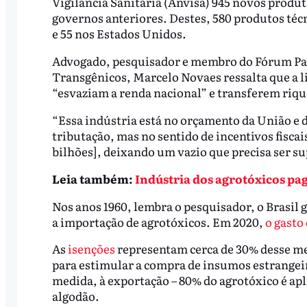
Vigilância Sanitária (Anvisa) 945 novos produ
governos anteriores. Destes, 580 produtos técni
e 55 nos Estados Unidos.
Advogado, pesquisador e membro do Fórum Pau
Transgênicos, Marcelo Novaes ressalta que a l
“esvaziam a renda nacional” e transferem rique
“Essa indústria está no orçamento da União e 
tributação, mas no sentido de incentivos fiscai
bilhões], deixando um vazio que precisa ser su
Leia também:
Indústria dos agrotóxicos paga
Nos anos 1960, lembra o pesquisador, o Brasi
a importação de agrotóxicos. Em 2020,
o gasto
As
isenções
representam cerca de 30% desse mer
para estimular a compra de insumos estrangei
medida, à exportação – 80% do agrotóxico é apli
algodão.