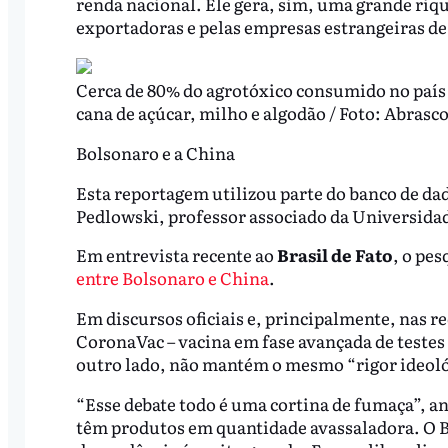
renda nacional. Ele gera, sim, uma grande riqu
exportadoras e pelas empresas estrangeiras d
Cerca de 80% do agrotóxico consumido no país d
cana de açúcar, milho e algodão / Foto: Abrasc
Bolsonaro e a China
Esta reportagem utilizou parte do banco de da
Pedlowski, professor associado da Universida
Em entrevista recente ao
Brasil de Fato
, o pe
entre Bolsonaro e China
.
Em discursos oficiais e, principalmente, nas re
CoronaVac – vacina em fase avançada de testes 
outro lado, não mantém o mesmo “rigor ideoló
“Esse debate todo é uma cortina de fumaça”, an
têm produtos em quantidade avassaladora. O Br