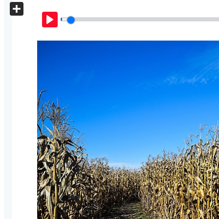
X
Share
Play