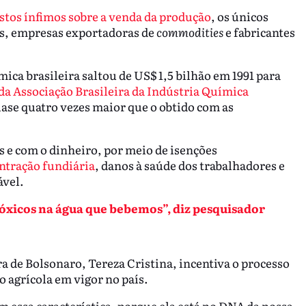
tos ínfimos sobre a venda da produção
, os únicos
os, empresas exportadoras de
commodities
e fabricantes
mica brasileira saltou de US$ 1,5 bilhão em 1991 para
da Associação Brasileira da Indústria Química
uase quatro vezes maior que o obtido com as
as e com o dinheiro, por meio de isenções
ntração fundiária
, danos à saúde dos trabalhadores e
ável.
tóxicos na água que bebemos”, diz pesquisador
a de Bolsonaro, Tereza Cristina, incentiva o processo
o agrícola em vigor no país.
m essa característica, porque ela está no DNA da nossa