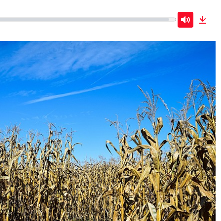
Mute
Dow