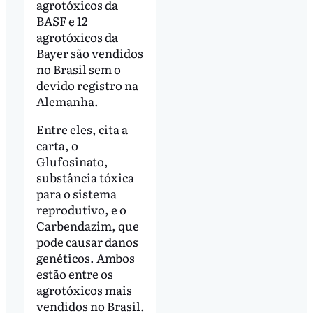
agrotóxicos da
BASF e 12
agrotóxicos da
Bayer são vendidos
no Brasil sem o
devido registro na
Alemanha.
Entre eles, cita a
carta, o
Glufosinato,
substância tóxica
para o sistema
reprodutivo, e o
Carbendazim, que
pode causar danos
genéticos. Ambos
estão entre os
agrotóxicos mais
vendidos no Brasil.