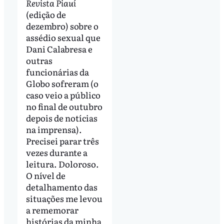
Revista Piauí
(edição de
dezembro) sobre o
assédio sexual que
Dani Calabresa e
outras
funcionárias da
Globo sofreram (o
caso veio a público
no final de outubro
depois de notícias
na imprensa).
Precisei parar três
vezes durante a
leitura. Doloroso.
O nível de
detalhamento das
situações me levou
a rememorar
histórias da minha