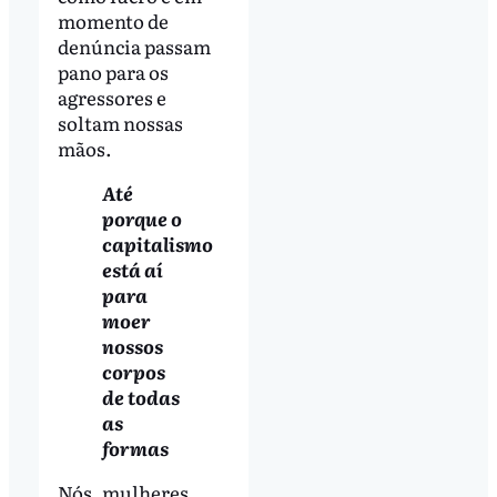
momento de
denúncia passam
pano para os
agressores e
soltam nossas
mãos.
Até
porque o
capitalismo
está aí
para
moer
nossos
corpos
de todas
as
formas
Nós, mulheres,