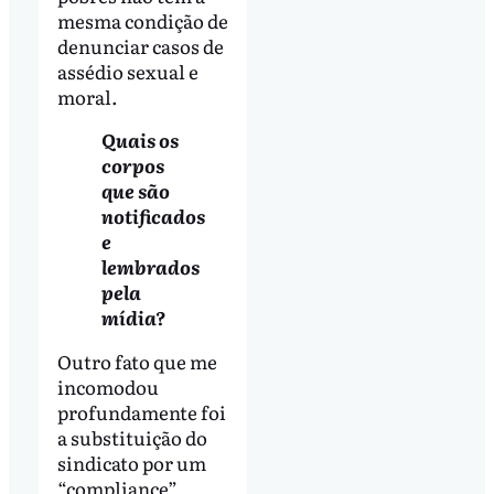
mesma condição de
denunciar casos de
assédio sexual e
moral.
Quais os
corpos
que são
notificados
e
lembrados
pela
mídia?
Outro fato que me
incomodou
profundamente foi
a substituição do
sindicato por um
“compliance”