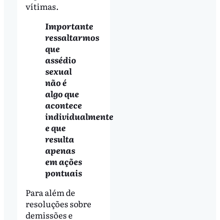
vítimas.
Importante
ressaltarmos
que
assédio
sexual
não é
algo que
acontece
individualmente
e que
resulta
apenas
em ações
pontuais
Para além de
resoluções sobre
demissões e