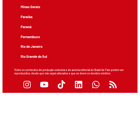
Minas Gerais
Paraíba
Paraná
Pernambuco
Rio de Janeiro
Rio Grande do Sul
Todos os conteúdos de produção exclusiva e de autoria editorial do Brasil de Fato podem ser
reproduzidos, desde que não sejam alterados e que se deem os devidos créditos.