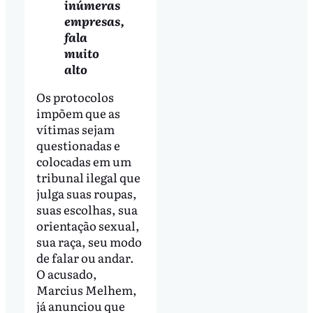
inúmeras
empresas,
fala
muito
alto
Os protocolos
impõem que as
vítimas sejam
questionadas e
colocadas em um
tribunal ilegal que
julga suas roupas,
suas escolhas, sua
orientação sexual,
sua raça, seu modo
de falar ou andar.
O acusado,
Marcius Melhem,
já anunciou que