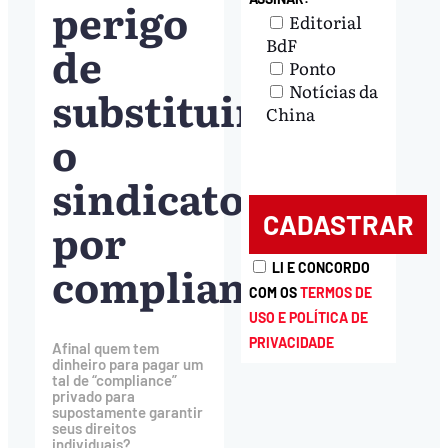
perigo
Editorial
BdF
de
Ponto
Notícias da
substituir
China
o
sindicato
por
compliance
LI E CONCORDO
COM OS
TERMOS DE
USO E POLÍTICA DE
PRIVACIDADE
Afinal quem tem
dinheiro para pagar um
tal de “compliance”
privado para
supostamente garantir
seus direitos
individuais?