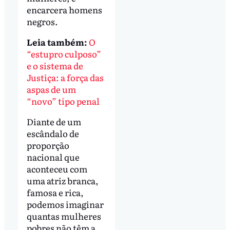
encarcera homens
negros.
Leia também:
O
“estupro culposo”
e o sistema de
Justiça: a força das
aspas de um
“novo” tipo penal
Diante de um
escândalo de
proporção
nacional que
aconteceu com
uma atriz branca,
famosa e rica,
podemos imaginar
quantas mulheres
pobres não têm a