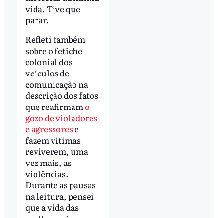
vida. Tive que
parar.
Refleti também
sobre o fetiche
colonial dos
veículos de
comunicação na
descrição dos fatos
que reafirmam
o
gozo de violadores
e agressores
e
fazem vítimas
reviverem, uma
vez mais, as
violências.
Durante as pausas
na leitura, pensei
que a vida das