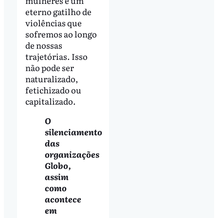
mulheres é um
eterno gatilho de
violências que
sofremos ao longo
de nossas
trajetórias. Isso
não pode ser
naturalizado,
fetichizado ou
capitalizado.
O
silenciamento
das
organizações
Globo,
assim
como
acontece
em