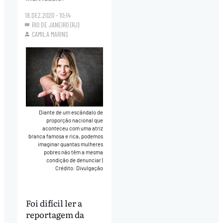
18.DEZ.2020 - 10:14
RIO DE JANEIRO (RJ)
CAMILA MARINS
Diante de um escândalo de
proporção nacional que
aconteceu com uma atriz
branca famosa e rica, podemos
imaginar quantas mulheres
pobres não têm a mesma
condição de denunciar
|
Crédito: Divulgação
Foi difícil ler a
reportagem da