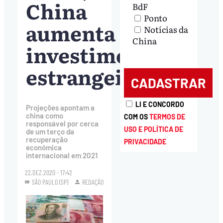
China
BdF
Ponto
aumenta
Notícias da
China
investimento
estrangeiro
LI E CONCORDO
Projeções apontam a
china como
COM OS
TERMOS DE
responsável por cerca
USO E POLÍTICA DE
de um terço da
recuperação
PRIVACIDADE
econômica
internacional em 2021
22.DEZ.2020 - 17:42
SÃO PAULO (SP)
REDAÇÃO