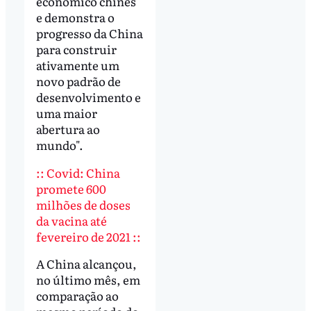
econômico chinês
e demonstra o
progresso da China
para construir
ativamente um
novo padrão de
desenvolvimento e
uma maior
abertura ao
mundo".
:: Covid: China
promete 600
milhões de doses
da vacina até
fevereiro de 2021 ::
A China alcançou,
no último mês, em
comparação ao