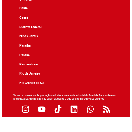
Bahia
Ceará
Distrito Federal
Minas Gerais
Paraíba
Paraná
Pernambuco
Rio de Janeiro
Rio Grande do Sul
Todos os conteúdos de produção exclusiva e de autoria editorial do Brasil de Fato podem ser
reproduzidos, desde que não sejam alterados e que se deem os devidos créditos.