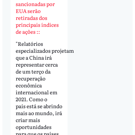
sancionadas por
EUA serão
retiradas dos
principais índices
de ações ::
"Relatórios
especializados projetam
que a China irá
representar cerca
de um terço da
recuperação
econômica
internacional em
2021. Como o
país está se abrindo
mais ao mundo, irá
criar mais
oportunidades
para que os países