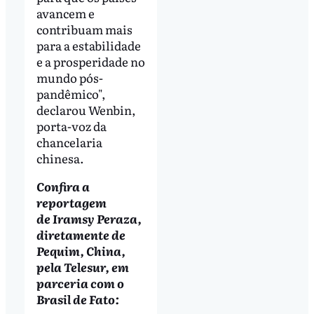
avancem e
contribuam mais
para a estabilidade
e a prosperidade no
mundo pós-
pandêmico",
declarou Wenbin,
porta-voz da
chancelaria
chinesa.
Confira a
reportagem
de Iramsy Peraza,
diretamente de
Pequim, China,
pela Telesur, em
parceria com o
Brasil de Fato: