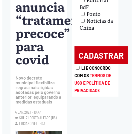
anuncia
BdF
Ponto
“tratamento
Notícias da
precoce”
China
para
covid
LI E CONCORDO
COM OS
TERMOS DE
Novo decreto
municipal flexibiliza
USO E POLÍTICA DE
regras mais rígidas
PRIVACIDADE
adotadas pelo governo
anterior, equiparando a
medidas estaduais
4.JAN.2021 - 19:47
SUL 21 PORTO ALEGRE (RS)
LUCIANO VELLEDA