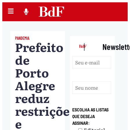
PANDEMIA
Prefeito
|
Newslett
de
Porto
Alegre
reduz
restrições
ESCOLHA AS LISTAS
QUE DESEJA
e
ASSINAR:
Editorial