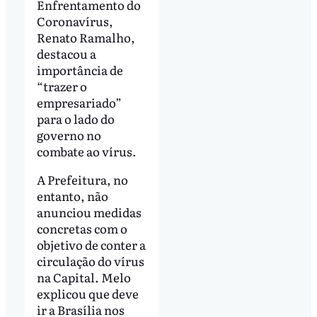
Enfrentamento do
Coronavírus,
Renato Ramalho,
destacou a
importância de
“trazer o
empresariado”
para o lado do
governo no
combate ao vírus.
A Prefeitura, no
entanto, não
anunciou medidas
concretas com o
objetivo de conter a
circulação do vírus
na Capital. Melo
explicou que deve
ir a Brasília nos