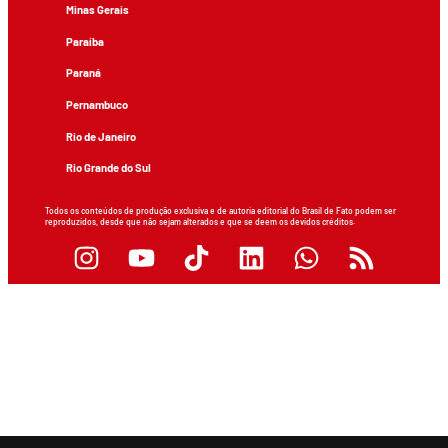
Minas Gerais
Paraíba
Paraná
Pernambuco
Rio de Janeiro
Rio Grande do Sul
Todos os conteúdos de produção exclusiva e de autoria editorial do Brasil de Fato podem ser
reproduzidos, desde que não sejam alterados e que se deem os devidos créditos.