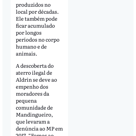
produzidos no
local por décadas.
Ele também pode
ficar acumulado
por longos
períodos no corpo
humano e de
animais.
A descoberta do
aterro ilegal de
Aldrin se deve ao
empenho dos
moradores da
pequena
comunidade de
Mandingueiro,
que levaram a
denúncia ao MP em
2017. “Fomos ao