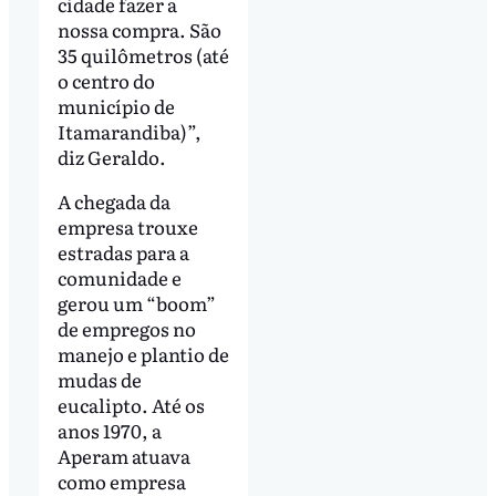
cidade fazer a
nossa compra. São
35 quilômetros (até
o centro do
município de
Itamarandiba)”,
diz Geraldo.
A chegada da
empresa trouxe
estradas para a
comunidade e
gerou um “boom”
de empregos no
manejo e plantio de
mudas de
eucalipto. Até os
anos 1970, a
Aperam atuava
como empresa