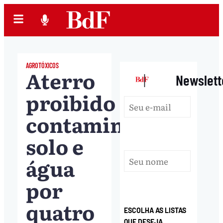
AGROTÓXICOS
Aterro
|
Newslett
proibido
contaminou
solo e
água
por
quatro
ESCOLHA AS LISTAS
QUE DESEJA