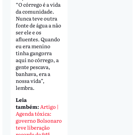
“O córrego é a vida
da comunidade.
Nunca teve outra
fonte de água a não
ser ele e os
afluentes. Quando
eu era menino
tinha gangorra
aqui no córrego, a
gente pescava,
banhava, era a
nossa vida”,
lembra.
Leia
também:
Artigo |
Agenda tóxica:
governo Bolsonaro
teve liberação
recorde de 945