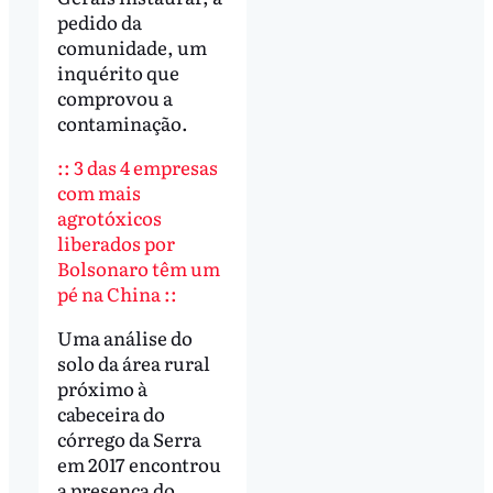
pedido da
comunidade, um
inquérito que
comprovou a
contaminação.
:: 3 das 4 empresas
com mais
agrotóxicos
liberados por
Bolsonaro têm um
pé na China ::
Uma análise do
solo da área rural
próximo à
cabeceira do
córrego da Serra
em 2017 encontrou
a presença do