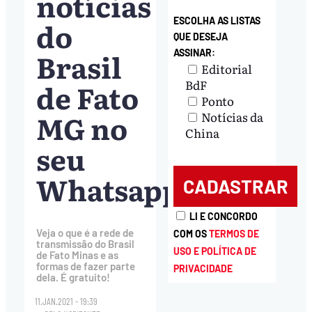
notícias
do
ESCOLHA AS LISTAS
QUE DESEJA
Brasil
ASSINAR:
Editorial
de Fato
BdF
Ponto
MG no
Notícias da
China
seu
Whatsapp
LI E CONCORDO
Veja o que é a rede de
COM OS
TERMOS DE
transmissão do Brasil
USO E POLÍTICA DE
de Fato Minas e as
formas de fazer parte
PRIVACIDADE
dela. É gratuito!
11.JAN.2021 - 19:39