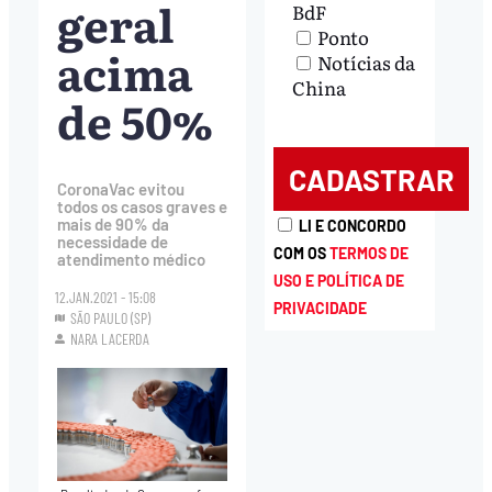
geral
BdF
Ponto
acima
Notícias da
China
de 50%
CoronaVac evitou
todos os casos graves e
mais de 90% da
LI E CONCORDO
necessidade de
COM OS
TERMOS DE
atendimento médico
USO E POLÍTICA DE
12.JAN.2021 - 15:08
PRIVACIDADE
SÃO PAULO (SP)
NARA LACERDA