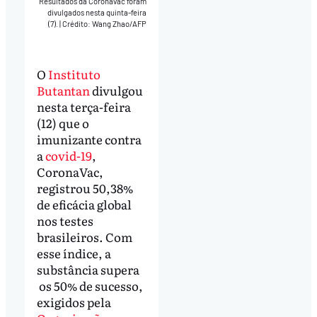
Resultados da Coronavac foram
divulgados nesta quinta-feira
(7).
|
Crédito: Wang Zhao/AFP
O
Instituto
Butantan
divulgou
nesta terça-feira
(12) que o
imunizante contra
a
covid-19
,
CoronaVac,
registrou 50,38%
de eficácia global
nos testes
brasileiros. Com
esse índice, a
substância supera
os 50% de sucesso,
exigidos pela