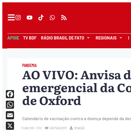
APOIE
TV BDF
RÁDIO BRASIL DE FATO
REGIONAIS
I
PANDEMIA
AO VIVO: Anvisa d
emergencial da Co
de Oxford
Facebook
WhatsApp
Calendário de vacinação contra a doença depende da dec
Email
17.JAN.2021 - 11:32
SÃO PAULO (SP)
REDAÇÃO