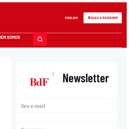
ENGLISH
OUÇA A RÁDIO BDF
UEM SOMOS
Newsletter
|