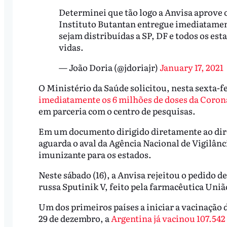
Determinei que tão logo a Anvisa aprove 
Instituto Butantan entregue imediatament
sejam distribuídas a SP, DF e todos os est
vidas.
— João Doria (@jdoriajr)
January 17, 2021
O Ministério da Saúde solicitou, nesta sexta-fe
imediatamente os 6 milhões de doses da Coro
em parceria com o centro de pesquisas.
Em um documento dirigido diretamente ao diret
aguarda o aval da Agência Nacional de Vigilânci
imunizante para os estados.
Neste sábado (16), a Anvisa rejeitou o pedido d
russa Sputinik V, feito pela farmacêutica Uniã
Um dos primeiros países a iniciar a vacinação 
29 de dezembro, a
Argentina já vacinou 107.542