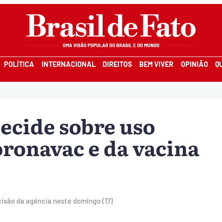
POLÍTICA
INTERNACIONAL
DIREITOS
BEM VIVER
OPINIÃO
Q
ecide sobre uso
ronavac e da vacina
isão da agência neste domingo (17)