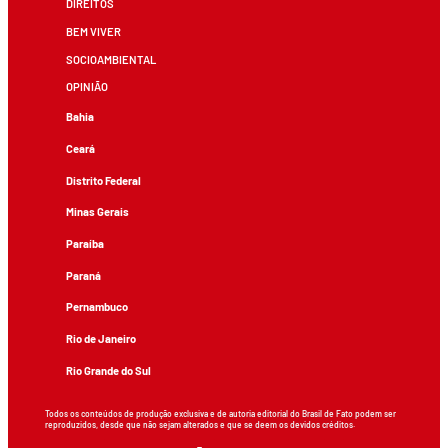
DIREITOS
BEM VIVER
SOCIOAMBIENTAL
OPINIÃO
Bahia
Ceará
Distrito Federal
Minas Gerais
Paraíba
Paraná
Pernambuco
Rio de Janeiro
Rio Grande do Sul
Todos os conteúdos de produção exclusiva e de autoria editorial do Brasil de Fato podem ser
reproduzidos, desde que não sejam alterados e que se deem os devidos créditos.