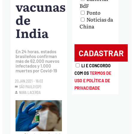
vacunas
BdF
Ponto
de
Notícias da
China
India
En 24 horas, estados
brasileños confirman
más de 62.000 nuevos
infectados y 1.000
LI E CONCORDO
muertes por Covid-19
COM OS
TERMOS DE
USO E POLÍTICA DE
20.JAN.2021 - 16:03
SÃO PAULO (SP)
PRIVACIDADE
NARA LACERDA