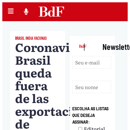
BRASIL INDIA VACUNAS
Coronavirus:
|
Newslett
Brasil
queda
fuera
de las
exportaciones
ESCOLHA AS LISTAS
QUE DESEJA
de
ASSINAR:
Editorial