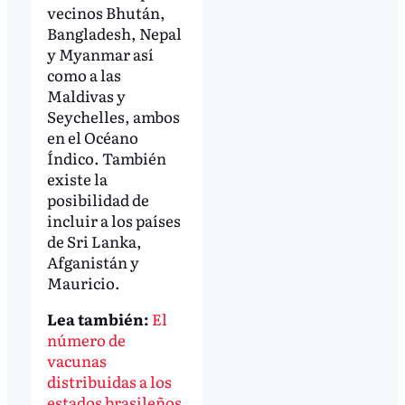
vecinos Bhután,
Bangladesh, Nepal
y Myanmar así
como a las
Maldivas y
Seychelles, ambos
en el Océano
Índico. También
existe la
posibilidad de
incluir a los países
de Sri Lanka,
Afganistán y
Mauricio.
Lea también:
El
número de
vacunas
distribuidas a los
estados brasileños