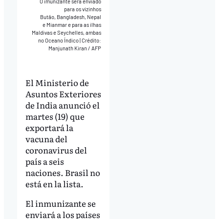
O imunizante será enviado
para os vizinhos
Butão, Bangladesh, Nepal
e Mianmar e para as ilhas
Maldivas e Seychelles, ambas
no Oceano Índico
|
Crédito:
Manjunath Kiran / AFP
El Ministerio de
Asuntos Exteriores
de India anunció el
martes (19) que
exportará la
vacuna del
coronavirus del
país a seis
naciones. Brasil no
está en la lista.
El inmunizante se
enviará a los países