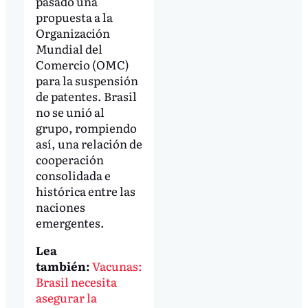
pasado una
propuesta a la
Organización
Mundial del
Comercio (OMC)
para la suspensión
de patentes. Brasil
no se unió al
grupo, rompiendo
así, una relación de
cooperación
consolidada e
histórica entre las
naciones
emergentes.
Lea
también:
Vacunas:
Brasil necesita
asegurar la