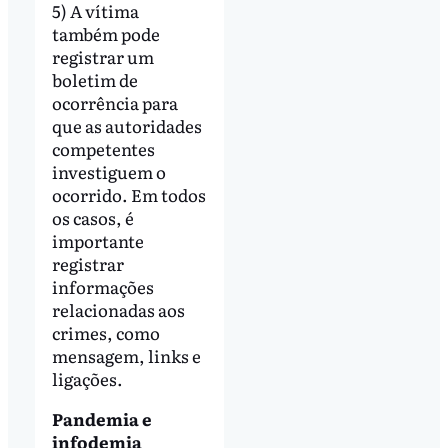
5) A vítima
também pode
registrar um
boletim de
ocorrência para
que as autoridades
competentes
investiguem o
ocorrido. Em todos
os casos, é
importante
registrar
informações
relacionadas aos
crimes, como
mensagem, links e
ligações.
Pandemia e
infodemia