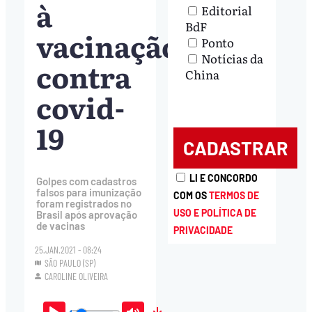
à
Editorial
BdF
vacinação
Ponto
Notícias da
contra
China
covid-
19
LI E CONCORDO
Golpes com cadastros
falsos para imunização
COM OS
TERMOS DE
foram registrados no
USO E POLÍTICA DE
Brasil após aprovação
de vacinas
PRIVACIDADE
25.JAN.2021 - 08:24
SÃO PAULO (SP)
CAROLINE OLIVEIRA