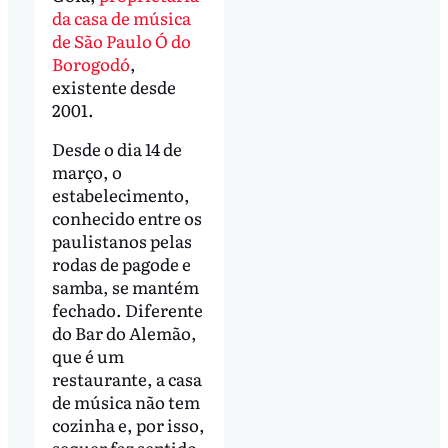
da casa de música
de São Paulo Ó do
Borogodó
,
existente desde
2001.
Desde o dia 14 de
março, o
estabelecimento,
conhecido entre os
paulistanos pelas
rodas de pagode e
samba, se mantém
fechado. Diferente
do Bar do Alemão,
que é um
restaurante, a casa
de música não tem
cozinha e, por isso,
sequer faz sentido