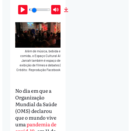
Play
Mute
Download
Além de música, bebida e
comida, o Espaço Cultural Al
Janiah também é espaço de
exibição de filmes e debates
|
Crédito: Reprodução Facebook
No dia em que a
Organização
Mundial da Saúde
(OMS) declarou
que o mundo vive
uma
pandemia de
covid-19
, em 11 de