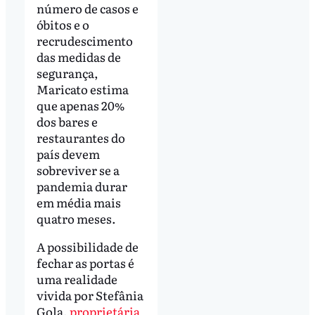
número de casos e
óbitos e o
recrudescimento
das medidas de
segurança,
Maricato estima
que apenas 20%
dos bares e
restaurantes do
país devem
sobreviver se a
pandemia durar
em média mais
quatro meses.
A possibilidade de
fechar as portas é
uma realidade
vivida por Stefânia
Gola,
proprietária