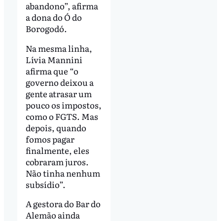
abandono”, afirma
a dona do Ó do
Borogodó.
Na mesma linha,
Lívia Mannini
afirma que “o
governo deixou a
gente atrasar um
pouco os impostos,
como o FGTS. Mas
depois, quando
fomos pagar
finalmente, eles
cobraram juros.
Não tinha nenhum
subsídio”.
A gestora do Bar do
Alemão ainda