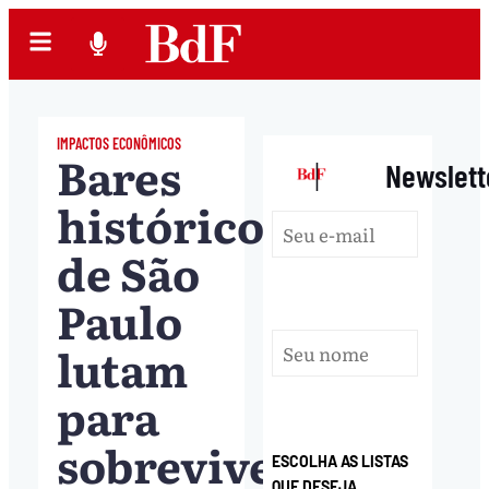
IMPACTOS ECONÔMICOS
Bares
|
Newslett
históricos
de São
Paulo
lutam
para
sobreviver
ESCOLHA AS LISTAS
QUE DESEJA