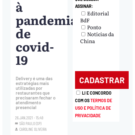
à
ASSINAR:
Editorial
pandemia
BdF
Ponto
de
Notícias da
covid-
China
19
Delivery é uma das
estratégias mais
utilizadas por
restaurantes que
LI E CONCORDO
precisaram fechar o
COM OS
TERMOS DE
atendimento
presencial
USO E POLÍTICA DE
PRIVACIDADE
26.JAN.2021 - 15:49
SÃO PAULO (SP)
CAROLINE OLIVEIRA