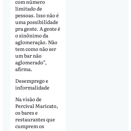
com número
limitado de
pessoas. Isso não é
uma possibilidade
pra gente. A gente é
o sinônimo da
aglomeração. Não
tem como não ser
um bar não
aglomerado”,
afirma.
Desemprego e
informalidade
Na visão de
Percival Maricato,
os bares e
restaurantes que
cumprem os