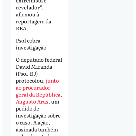
extremista é
revelador”,
afirmou à
reportagem da
RBA.
Psol cobra
investigação
O deputado federal
David Miranda
(Psol-RJ)
protocolou,
junto
ao procurador-
geral da República,
Augusto Aras
, um
pedido de
investigação sobre
o caso. A ação,
assinada também