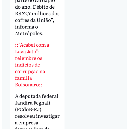
do ano. Débito de
R$ 32,7 milhões dos
cofres da União”,
informa o
Metrópoles.
::"Acabei com a
Lava Jato":
relembre os
indícios de
corrupção na
família
Bolsonaro::
A deputada federal
Jandira Feghali
(PCdoB-RJ)
resolveu investigar
a empresa
fornecedora da