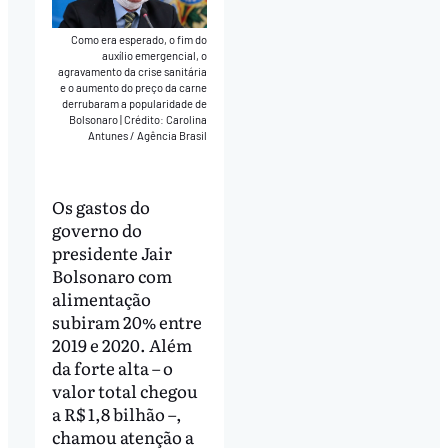
Como era esperado, o fim do
auxílio emergencial, o
agravamento da crise sanitária
e o aumento do preço da carne
derrubaram a popularidade de
Bolsonaro
|
Crédito: Carolina
Antunes / Agência Brasil
Os gastos do
governo do
presidente Jair
Bolsonaro com
alimentação
subiram 20% entre
2019 e 2020. Além
da forte alta – o
valor total chegou
a R$ 1,8 bilhão –,
chamou atenção a