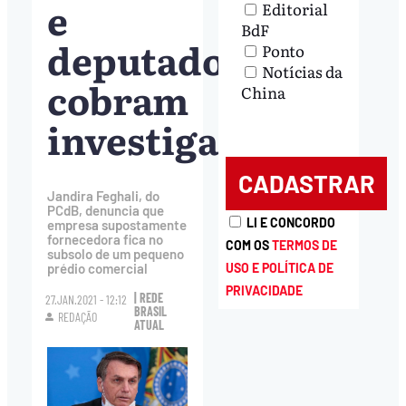
e
Editorial
BdF
deputados
Ponto
Notícias da
cobram
China
investigação
Jandira Feghali, do
PCdB, denuncia que
LI E CONCORDO
empresa supostamente
fornecedora fica no
COM OS
TERMOS DE
subsolo de um pequeno
USO E POLÍTICA DE
prédio comercial
PRIVACIDADE
| REDE
27.JAN.2021 - 12:12
BRASIL
REDAÇÃO
ATUAL