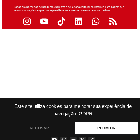
Todos os conteúdos de produção exclusiva e de autoria editorial do Brasil de Fato podem ser
reproduzidos, desde que não sejam alterados e que se deem os devidos créditos.
Este site utiliza cookies para melhorar sua experiência de
navegação.
GDPR
RECUSAR
PERMITIR
Facebook
WhatsApp
Email
X
Share