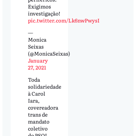
Exigimos
investigação!
pic.twitter.com/Lk6nwPwysI
—
Monica
Seixas
(@MonicaSeixas)
January
27, 2021
Toda
solidariedade
à Carol
Iara,
covereadora
trans de
mandato
coletivo
do PSOL