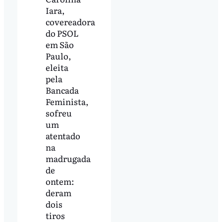
Iara,
covereadora
do PSOL
em São
Paulo,
eleita
pela
Bancada
Feminista,
sofreu
um
atentado
na
madrugada
de
ontem:
deram
dois
tiros