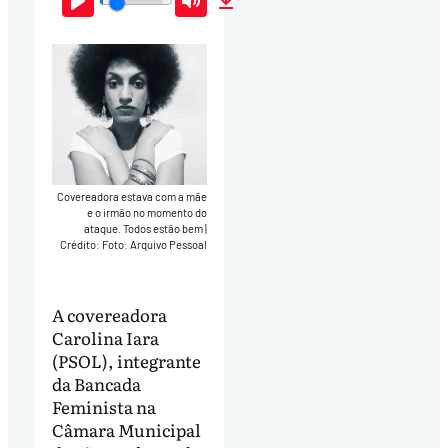
Play
Mute
Download
Covereadora estava com a mãe
e o irmão no momento do
ataque. Todos estão bem
|
Crédito: Foto: Arquivo Pessoal
A covereadora
Carolina Iara
(PSOL), integrante
da Bancada
Feminista na
Câmara Municipal