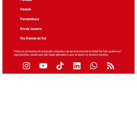
Paraná
Pernambuco
Rio de Janeiro
Rio Grande do Sul
Todos os conteúdos de produção exclusiva e de autoria editorial do Brasil de Fato podem ser
reproduzidos, desde que não sejam alterados e que se deem os devidos créditos.