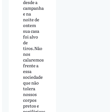
desde a
campanha
e na
noite de
ontem
sua casa
foi alvo
de
tiros.Não
nos
calaremos
frente a
essa
sociedade
que não
tolera
nossos
corpos
pretos e
periféricos.