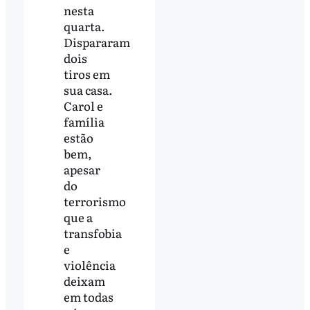
nesta
quarta.
Dispararam
dois
tiros em
sua casa.
Carol e
família
estão
bem,
apesar
do
terrorismo
que a
transfobia
e
violência
deixam
em todas