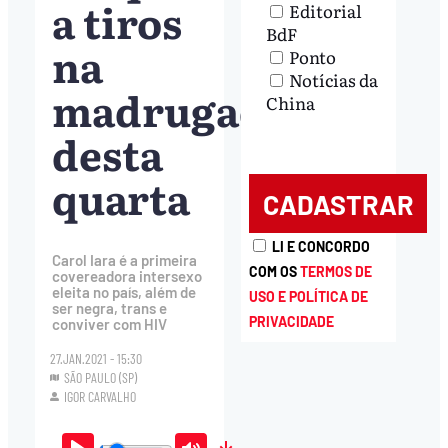
a tiros
Editorial
BdF
na
Ponto
Notícias da
madrugada
China
desta
quarta
LI E CONCORDO
Carol Iara é a primeira
COM OS
TERMOS DE
covereadora intersexo
eleita no país, além de
USO E POLÍTICA DE
ser negra, trans e
PRIVACIDADE
conviver com HIV
27.JAN.2021 - 15:30
SÃO PAULO (SP)
IGOR CARVALHO