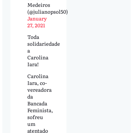
Medeiros
(@julianopsol50)
January
27, 2021
Toda
solidariedade
a
Carolina
Iara!
Carolina
Iara, co-
vereadora
da
Bancada
Feminista,
sofreu
um
atentado