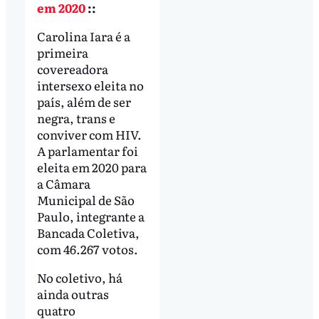
em 2020
::
Carolina Iara é a
primeira
covereadora
intersexo eleita no
país, além de ser
negra, trans e
conviver com HIV.
A parlamentar foi
eleita em 2020 para
a Câmara
Municipal de São
Paulo, integrante a
Bancada Coletiva,
com 46.267 votos.
No coletivo, há
ainda outras
quatro