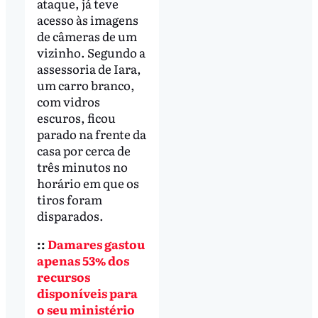
ataque, já teve
acesso às imagens
de câmeras de um
vizinho. Segundo a
assessoria de Iara,
um carro branco,
com vidros
escuros, ficou
parado na frente da
casa por cerca de
três minutos no
horário em que os
tiros foram
disparados.
::
Damares gastou
apenas 53% dos
recursos
disponíveis para
o seu ministério