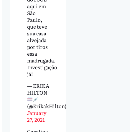
aqui em
São
Paulo,
que teve
sua casa
alvejada
por tiros
essa
madrugada.
Investigação,
já!
— ERIKA
HILTON
(@ErikakHilton)
January
27, 2021
Carolina