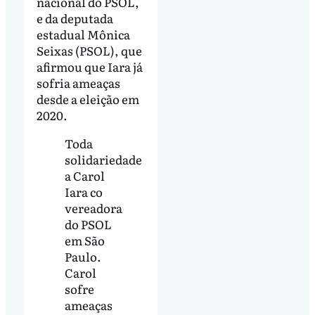
nacional do PSOL,
e da deputada
estadual Mônica
Seixas (PSOL), que
afirmou que Iara já
sofria ameaças
desde a eleição em
2020.
Toda
solidariedade
a Carol
Iara co
vereadora
do PSOL
em São
Paulo.
Carol
sofre
ameaças