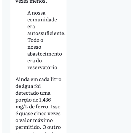
vezes menos.
A nossa
comunidade
era
autossuficiente.
Todo o
nosso
abastecimento
era do
reservatório
Ainda em cada litro
de água foi
detectado uma
porção de 1,436
mg/L de ferro. Isso
é quase cinco vezes
o valor máximo
permitido. O outro