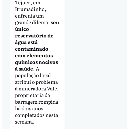
Tejuco, em
Brumadinho,
enfrenta um
grande dilema:
seu
único
reservatório de
água está
contaminado
com elementos
químicos nocivos
à saúde
. A
população local
atribui o problema
à mineradora Vale,
proprietária da
barragem rompida
há dois anos,
completados nesta
semana.