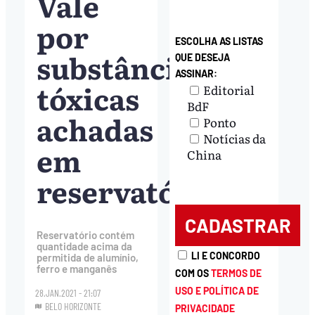
Vale
por
ESCOLHA AS LISTAS
substâncias
QUE DESEJA
ASSINAR:
tóxicas
Editorial
BdF
achadas
Ponto
Notícias da
em
China
reservatório
Reservatório contém
quantidade acima da
LI E CONCORDO
permitida de alumínio,
ferro e manganês
COM OS
TERMOS DE
USO E POLÍTICA DE
28.JAN.2021 - 21:07
BELO HORIZONTE
PRIVACIDADE