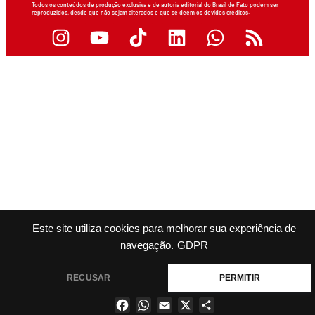
Todos os conteúdos de produção exclusiva e de autoria editorial do Brasil de Fato podem ser
reproduzidos, desde que não sejam alterados e que se deem os devidos créditos.
Este site utiliza cookies para melhorar sua experiência de
navegação.
GDPR
RECUSAR
PERMITIR
Facebook
WhatsApp
Email
X
Share
×