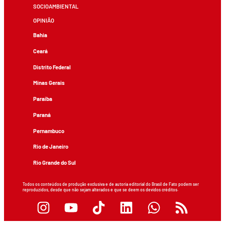
SOCIOAMBIENTAL
OPINIÃO
Bahia
Ceará
Distrito Federal
Minas Gerais
Paraíba
Paraná
Pernambuco
Rio de Janeiro
Rio Grande do Sul
Todos os conteúdos de produção exclusiva e de autoria editorial do Brasil de Fato podem ser
reproduzidos, desde que não sejam alterados e que se deem os devidos créditos.