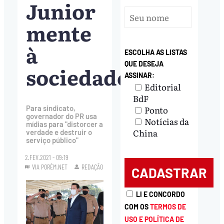
Junior
mente
à
ESCOLHA AS LISTAS
QUE DESEJA
sociedade
ASSINAR:
Editorial
BdF
Ponto
Para sindicato,
governador do PR usa
Notícias da
mídias para "distorcer a
China
verdade e destruir o
serviço público"
2.FEV.2021 - 09:19
VIA PORÉM.NET
REDAÇÃO
LI E CONCORDO
COM OS
TERMOS DE
USO E POLÍTICA DE