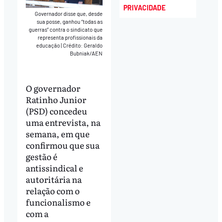
PRIVACIDADE
Governador disse que, desde
sua posse, ganhou “todas as
guerras” contra o sindicato que
representa profissionais da
educação
|
Crédito: Geraldo
Bubniak/AEN
O governador
Ratinho Junior
(PSD) concedeu
uma entrevista, na
semana, em que
confirmou que sua
gestão é
antissindical e
autoritária na
relação com o
funcionalismo e
com a