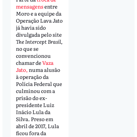
mensagens
entre
Moro e a equipe da
Operação Lava Jato
já havia sido
divulgada pelo site
The Intercept Brasil,
no que se
convencionou
chamar de
Vaza
Jato,
numa alusão
à operação da
Polícia Federal que
culminou com a
prisão do ex-
presidente Luiz
Inácio Lula da
Silva. Preso em
abril de 2017, Lula
ficou fora da