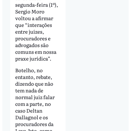
segunda-feira (1º),
Sergio Moro
voltou a afirmar
que “interações
entre juízes,
procuradores e
advogados são
comuns em nossa
praxe jurídica”.
Botelho, no
entanto, rebate,
dizendo que não
tem nada de
normal juiz falar
com a parte, no
caso Deltan
Dallagnol e os
procuradores da
Lava Jato, como