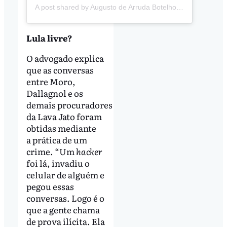
A post shared by Augusto de Arruda Botelho (@augustodearrudabotelho)
Lula livre?
O advogado explica
que as conversas
entre Moro,
Dallagnol e os
demais procuradores
da Lava Jato foram
obtidas mediante
a prática de um
crime. “Um
hacker
foi lá, invadiu o
celular de alguém e
pegou essas
conversas. Logo é o
que a gente chama
de prova ilícita. Ela