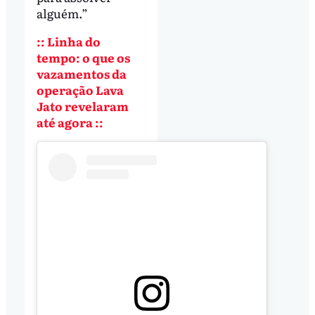
alguém.”
:: Linha do
tempo: o que os
vazamentos da
operação Lava
Jato revelaram
até agora ::