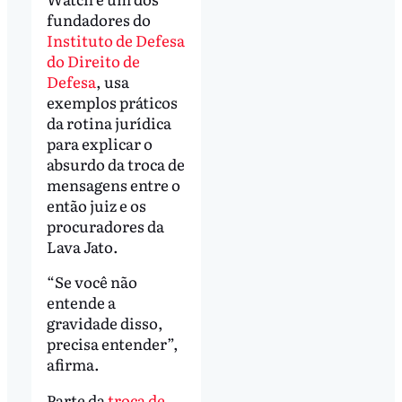
fundadores do
Instituto de Defesa
do Direito de
Defesa
, usa
exemplos práticos
da rotina jurídica
para explicar o
absurdo da troca de
mensagens entre o
então juiz e os
procuradores da
Lava Jato.
“Se você não
entende a
gravidade disso,
precisa entender”,
afirma.
Parte da
troca de