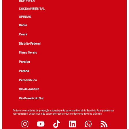
BEM VIVER
SOCIOAMBIENTAL
OPINIÃO
Bahia
Ceará
Distrito Federal
Minas Gerais
Paraíba
Paraná
Pernambuco
Rio de Janeiro
Rio Grande do Sul
Todos os conteúdos de produção exclusiva e de autoria editorial do Brasil de Fato podem ser
reproduzidos, desde que não sejam alterados e que se deem os devidos créditos.