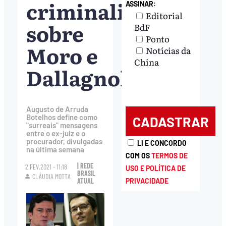
criminalista
ASSINAR:
Editorial
sobre
BdF
Ponto
Moro e
Notícias da
China
Dallagnol
Augusto de Arruda
Botelhos define como
"surreais" mensagens
entre o ex-juiz e o
procurador, divulgadas
LI E CONCORDO
na última semana
COM OS
TERMOS DE
| REDE
2.FEV.2021 - 11:18
USO E POLÍTICA DE
BRASIL
CLÁUDIA MOTTA
ATUAL
PRIVACIDADE