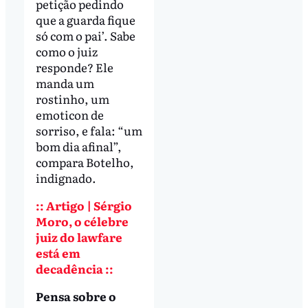
petição pedindo
que a guarda fique
só com o pai’. Sabe
como o juiz
responde? Ele
manda um
rostinho, um
emoticon de
sorriso, e fala: “um
bom dia afinal”,
compara Botelho,
indignado.
:: Artigo | Sérgio
Moro, o célebre
juiz do lawfare
está em
decadência ::
Pensa sobre o