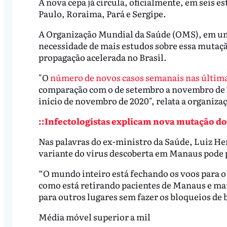
A nova cepa já circula, oficialmente, em seis e
Paulo, Roraima, Pará e Sergipe.
A Organização Mundial da Saúde (OMS), em um r
necessidade de mais estudos sobre essa mutaç
propagação acelerada no Brasil.
"O
número de novos casos semanais nas últim
comparação com o de setembro a novembro de 
início de novembro de 2020", relata a organiz
::Infectologistas explicam nova mutação d
Nas palavras do ex-ministro da Saúde, Luiz H
variante do vírus descoberta em Manaus pode
“O mundo inteiro está fechando os voos para o 
como está retirando pacientes de Manaus e m
para outros lugares sem fazer os bloqueios de 
Média móvel superior a mil