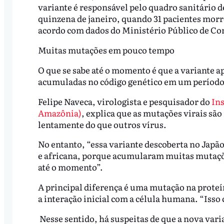
variante é responsável pelo quadro sanitário
quinzena de janeiro, quando 31 pacientes morrer
acordo com dados do Ministério Público de C
Muitas mutações em pouco tempo
O que se sabe até o momento é que a variante 
acumuladas no código genético em um período
Felipe Naveca, virologista e pesquisador do
In
Amazônia)
, explica que as mutações virais sã
lentamente do que outros vírus.
No entanto, “essa variante descoberta no Japã
e africana, porque acumularam muitas mutaçõ
até o momento”.
A principal diferença é uma mutação na proteín
a interação inicial com a célula humana. “Isso 
Nesse sentido, há suspeitas de que a nova vari