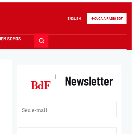
ENGLISH
OUÇA A RÁDIO BDF
UEM SOMOS
Newsletter
|