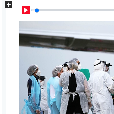
X
Share
Play