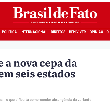
POLÍTICA
INTERNACIONAL
DIREITOS
BEM VIVER
OPINIÃO
Q
e a nova cepa da
em seis estados
sil, o que dificulta compreender abrangência da variante