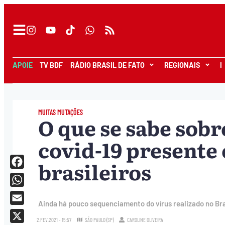
APOIE
TV BDF
RÁDIO BRASIL DE FATO
REGIONAIS
I
MUITAS MUTAÇÕES
O que se sabe sobr
covid-19 presente 
brasileiros
Facebook
WhatsApp
Ainda há pouco sequenciamento do vírus realizado no Bra
Email
2.FEV.2021 - 15:57
SÃO PAULO (SP)
CAROLINE OLIVEIRA