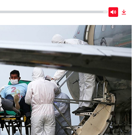
Mute
Dow