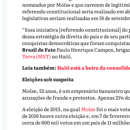
nomeados por Moïse e que carecem de legitimi
referendo constitucional seria realizado em ab
legislativas seriam realizadas em 19 de setemb
“Essa iniciativa [referendo constitucional] do
dessa estratégia da direita do país e de seu par
conquistas democráticas que foram conquistada
Brasil de Fato
Paulo Henrique Campos, brigad
Terra (MST)
no Haiti.
Leia também:
Haiti está a beira da consoli
Eleições sob suspeita
Moïse, 52 anos, é um empresário bananeiro q
acusações de fraude e protestos. Apenas 21% do
A eleição de 2015, na qual
Moïse
foi o mais vot
de 2016 houve outra eleição e, em 7 de fevereir
cerca de 600 mil votos em um país de 11 milhõe