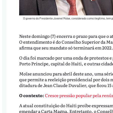
O governo do Presidente Jovenel Moïse, considerado como ilegítimo, tem p
Neste domingo (7) encerra o prazo para que o a
O entendimento é do Conselho Superior da Mag
afirma que seu mandato só terminará em 2022
O dia foi marcado por uma onda de protestos e
Porto Príncipe, capital do Haiti, e outras cida
Moïse anunciou para abril deste ano, uma séri
que permite a reeleição presidencial por dois 
ditadura de Jean Claude Duvalier, que ficou 15 
O contexto:
Cresce pressão popular pela renún
A atual constituição do Haiti proíbe expressa
emendar a Carta Magna. Entretanto, o Conselh