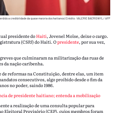
erdido a credibilidade da quase maioria dos haitianos
|
Crédito: VALERIE BAERISWYL / AFP
tual presidente do
Haiti
, Jovenel Moïse, deixe o cargo.
istratura (CSPJ) do Haiti. O
presidente
, por sua vez,
.
 greves que culminaram na militarização das ruas de
des da nação caribenha.
e de reformas na Constituição, dentre elas, um item
mandatos consecutivos, algo proibido desde o fim da
anos no poder, saindo 1986.
cia de presidente haitiano; entenda a mobilização
mente a realização de uma consulta popular para
o Eleitoral Provisório (CEP), cujos membros foram