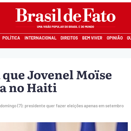
POLÍTICA
INTERNACIONAL
DIREITOS
BEM VIVER
OPINIÃO
Q
 que Jovenel Moïse
a no Haiti
 domingo (7); presidente quer fazer eleições apenas em setembro