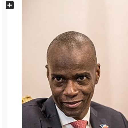
X
Share