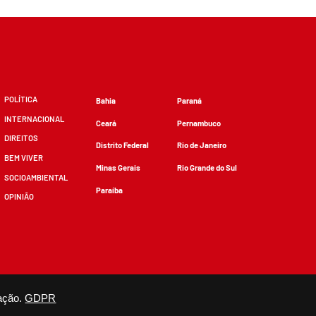
POLÍTICA
Bahia
Paraná
INTERNACIONAL
Ceará
Pernambuco
DIREITOS
Distrito Federal
Rio de Janeiro
BEM VIVER
Minas Gerais
Rio Grande do Sul
SOCIOAMBIENTAL
Paraíba
OPINIÃO
zidos, desde que não sejam alterados e que se deem os devidos créditos.
ação.
GDPR