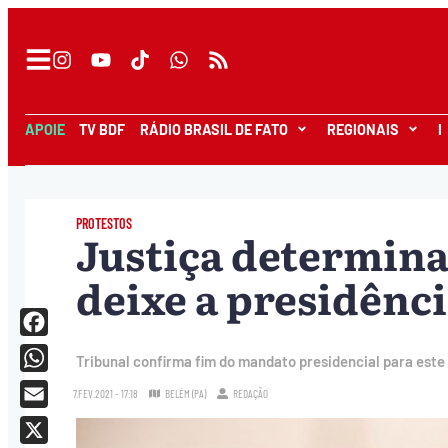
APOIE
TV BDF
RÁDIO BRASIL DE FATO
REGIONAIS
I
PROTESTOS
Justiça determina
deixe a presidênci
Facebook
Tribunal confirma fim do mandato presidencial para este
WhatsApp
7.FEV.2021 - 17:18
BELÉM (PA)
REDAÇÃO
Email