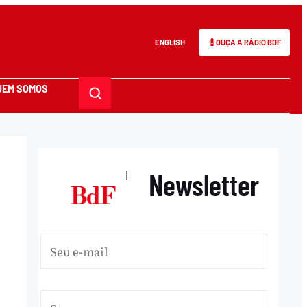
ENGLISH
OUÇA A RÁDIO BDF
UEM SOMOS
Newsletter
|