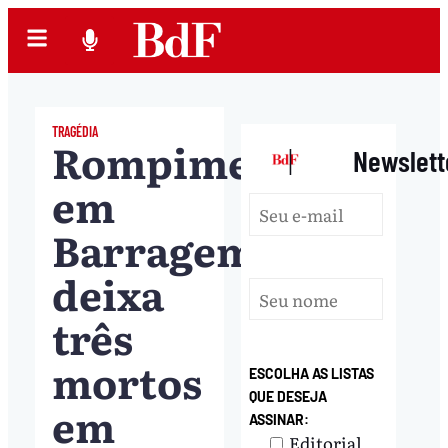
TRAGÉDIA
Rompimento
|
Newslett
em
Barragem
deixa
três
mortos
ESCOLHA AS LISTAS
QUE DESEJA
em
ASSINAR:
Editorial