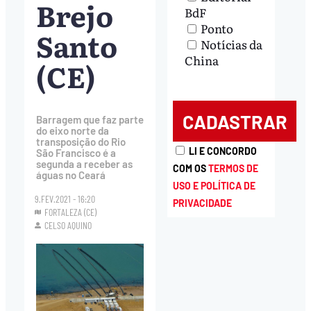
Brejo
BdF
Ponto
Santo
Notícias da
China
(CE)
Barragem que faz parte
do eixo norte da
transposição do Rio
LI E CONCORDO
São Francisco é a
segunda a receber as
COM OS
TERMOS DE
águas no Ceará
USO E POLÍTICA DE
9.FEV.2021 - 16:20
PRIVACIDADE
FORTALEZA (CE)
CELSO AQUINO