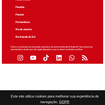
Paraíba
Paraná
Pernambuco
Rio de Janeiro
Rio Grande do Sul
Todos os conteúdos de produção exclusiva e de autoria editorial do Brasil de Fato podem ser
reproduzidos, desde que não sejam alterados e que se deem os devidos créditos.
Este site utiliza cookies para melhorar sua experiência de
navegação.
GDPR