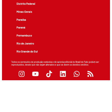
Distrito Federal
Minas Gerais
Paraíba
Paraná
Pernambuco
Rio de Janeiro
Rio Grande do Sul
Todos os conteúdos de produção exclusiva e de autoria editorial do Brasil de Fato podem ser
reproduzidos, desde que não sejam alterados e que se deem os devidos créditos.