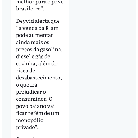
melhor para o povo
brasileiro”.
Deyvid alerta que
“a venda da Rlam
pode aumentar
ainda mais os
preços da gasolina,
diesel e gás de
cozinha, além do
risco de
desabastecimento,
o que irá
prejudicar o
consumidor. O
povo baiano vai
ficar refém de um
monopólio
privado”.