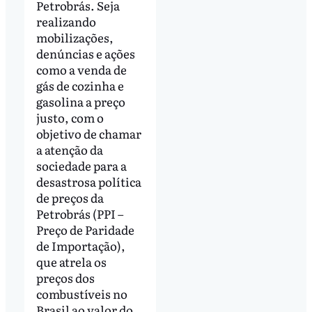
Petrobrás. Seja
realizando
mobilizações,
denúncias e ações
como a venda de
gás de cozinha e
gasolina a preço
justo, com o
objetivo de chamar
a atenção da
sociedade para a
desastrosa política
de preços da
Petrobrás (PPI –
Preço de Paridade
de Importação),
que atrela os
preços dos
combustíveis no
Brasil ao valor do