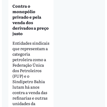
Contra o
monopólio
privado e pela
venda dos
derivados a preço
justo
Entidades sindicais
que representam a
categoria
petroleira como a
Federação Única
dos Petroleiros
(FUP) e o
Sindipetro Bahia
lutam há anos
contra a venda das
refinarias e outras
unidades da