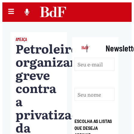
AMEAÇA
Petroleiros
|
Newslett
organizam
greve
contra
a
privatização
da
ESCOLHA AS LISTAS
QUE DESEJA