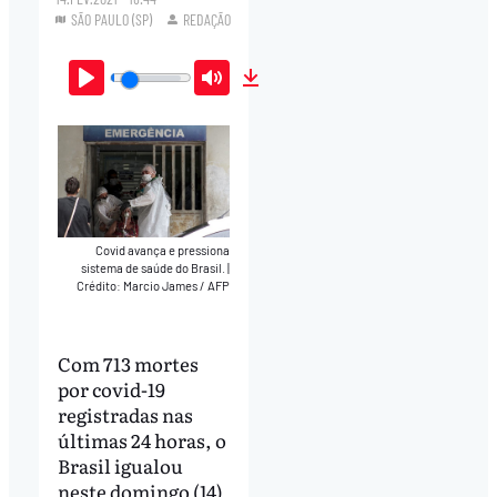
SÃO PAULO (SP)
REDAÇÃO
Play
Mute
Download
Covid avança e pressiona
sistema de saúde do Brasil.
|
Crédito: Marcio James / AFP
Com 713 mortes
por covid-19
registradas nas
últimas 24 horas, o
Brasil igualou
neste domingo (14)