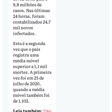
9,8 milhões de
casos. Nas últimas
24 horas, foram
contabilizados 24,7
mil novos
infectados.
Esta é a segunda
vez que o país
registra uma
média móvel
superior a 1,1 mil
mortes. A primeira
vez foi em 25 de
julho de 2020,
quando a média
móvel também foi
de 1.102.
Leia também:
Uso