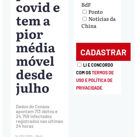
covid e
BdF
Ponto
tem a
Notícias da
China
pior
média
móvel
LI E CONCORDO
desde
COM OS
TERMOS DE
USO E POLÍTICA DE
julho
PRIVACIDADE
Dados do Conass
apontam 713 óbitos e
24.759 infectados
registrados nas últimas
24 horas
14.FEV.2021 - 18:44