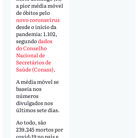
a pior média móvel
de óbitos pelo
novo coronavírus
desde o início da
pandemia: 1.102,
segundo
dados
do Conselho
Nacional de
Secretários de
Saúde (Conass)
.
A média móvel se
baseia nos
números
divulgados nos
últimos sete dias.
Ao todo, são
239.245 mortos por
covid-19 no país e