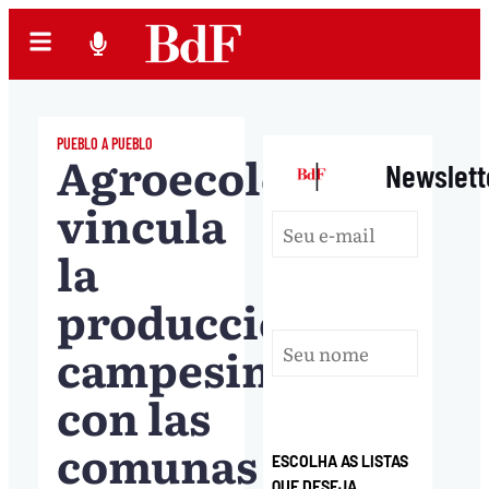
PUEBLO A PUEBLO
Agroecología
|
Newslett
vincula
la
producción
campesina
con las
comunas
ESCOLHA AS LISTAS
QUE DESEJA