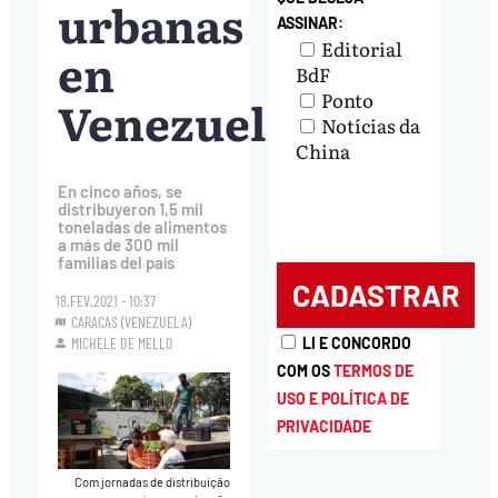
urbanas
ASSINAR:
Editorial
en
BdF
Ponto
Venezuela
Notícias da
China
En cinco años, se
distribuyeron 1,5 mil
toneladas de alimentos
a más de 300 mil
familias del país
18.FEV.2021 - 10:37
CARACAS (VENEZUELA)
LI E CONCORDO
MICHELE DE MELLO
COM OS
TERMOS DE
USO E POLÍTICA DE
PRIVACIDADE
Com jornadas de distribuição