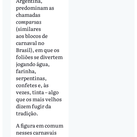
Argentina,
predominam as
chamadas
comparsas
(similares
aos blocos de
carnaval no
Brasil), em que os
foliões se divertem
jogando água,
farinha,
serpentinas,
confetes e, às
vezes, tinta – algo
que os mais velhos
dizem fugir da
tradição.
A figura em comum
nesses carnavais