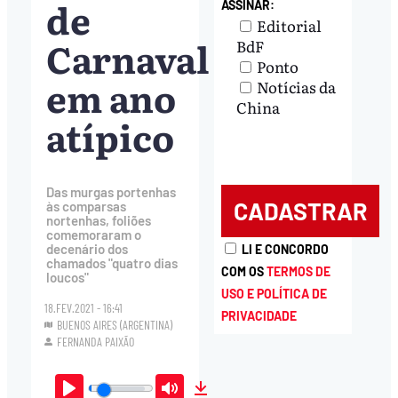
de
ASSINAR:
Editorial
Carnaval
BdF
Ponto
em ano
Notícias da
China
atípico
Das murgas portenhas
às comparsas
nortenhas, foliões
comemoraram o
decenário dos
LI E CONCORDO
chamados "quatro dias
COM OS
TERMOS DE
loucos"
USO E POLÍTICA DE
18.FEV.2021 - 16:41
PRIVACIDADE
BUENOS AIRES (ARGENTINA)
FERNANDA PAIXÃO