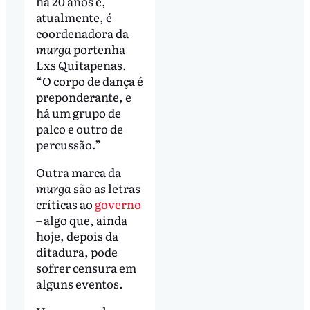
há 20 anos e,
atualmente, é
coordenadora da
murga
portenha
Lxs Quitapenas.
“O corpo de dança é
preponderante, e
há um grupo de
palco e outro de
percussão.”
Outra marca da
murga
são as letras
críticas ao
governo
– algo que, ainda
hoje, depois da
ditadura, pode
sofrer censura em
alguns eventos.