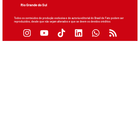
Rio Grande do Sul
Todos os conteúdos de produção exclusiva e de autoria editorial do Brasil de Fato podem ser
reproduzidos, desde que não sejam alterados e que se deem os devidos créditos.