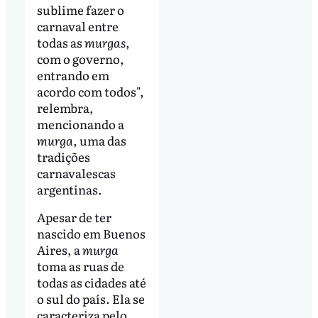
sublime fazer o
carnaval entre
todas as
murgas
,
com o governo,
entrando em
acordo com todos",
relembra,
mencionando a
murga
, uma das
tradições
carnavalescas
argentinas.
Apesar de ter
nascido em Buenos
Aires, a
murga
toma as ruas de
todas as cidades até
o sul do país. Ela se
caracteriza pelo