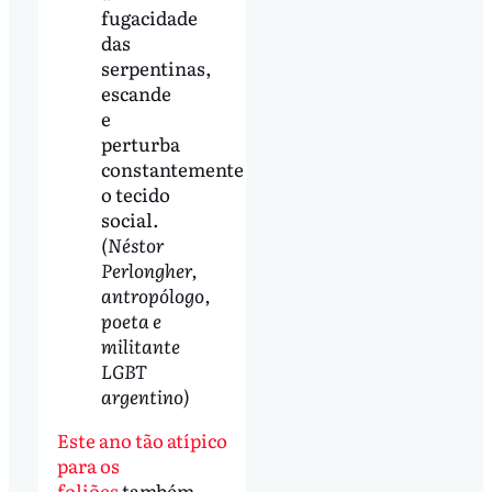
fugacidade
das
serpentinas,
escande
e
perturba
constantemente
o tecido
social.
(Néstor
Perlongher,
antropólogo,
poeta e
militante
LGBT
argentino)
Este ano tão atípico
para os
foliões
também