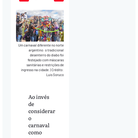
Play
Mute
Download
Um carnaval diferente no norte
argentino: o tradicional
desenterro do diabo foi
festejado com máscaras
sanitárias e restrições de
ingresso na cidade.
|
Crédito:
Luis Soruco
Ao invés
de
considerar
o
carnaval
como