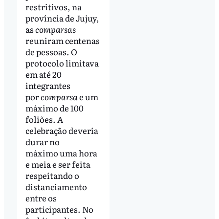
restritivos, na
província de Jujuy,
as
comparsas
reuniram centenas
de pessoas. O
protocolo limitava
em até 20
integrantes
por
comparsa
e um
máximo de 100
foliões. A
celebração deveria
durar no
máximo uma hora
e meia e ser feita
respeitando o
distanciamento
entre os
participantes. No