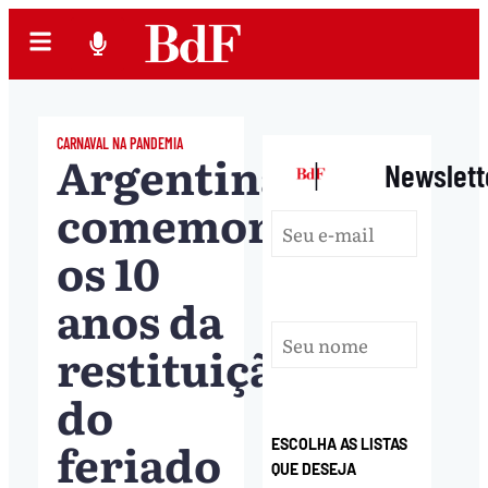
CARNAVAL NA PANDEMIA
Argentina
|
Newslett
comemora
os 10
anos da
restituição
do
feriado
ESCOLHA AS LISTAS
QUE DESEJA