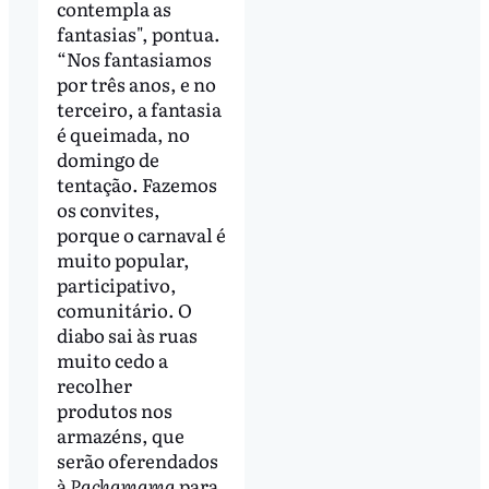
contempla as
fantasias", pontua.
“Nos fantasiamos
por três anos, e no
terceiro, a fantasia
é queimada, no
domingo de
tentação. Fazemos
os convites,
porque o carnaval é
muito popular,
participativo,
comunitário. O
diabo sai às ruas
muito cedo a
recolher
produtos nos
armazéns, que
serão oferendados
à
Pachamama
para