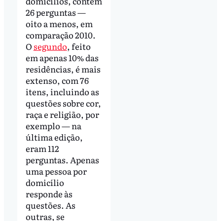
domicílios, contém
26 perguntas —
oito a menos, em
comparação 2010.
O
segundo
, feito
em apenas 10% das
residências, é mais
extenso, com 76
itens, incluindo as
questões sobre cor,
raça e religião, por
exemplo — na
última edição,
eram 112
perguntas. Apenas
uma pessoa por
domicílio
responde às
questões. As
outras, se