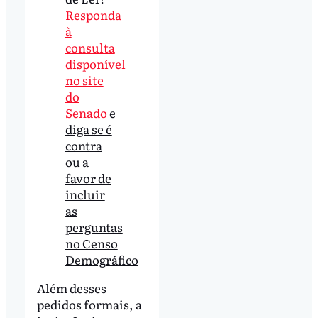
Responda
à
consulta
disponível
no site
do
Senado
e
diga se é
contra
ou a
favor de
incluir
as
perguntas
no Censo
Demográfico
Além desses
pedidos formais, a