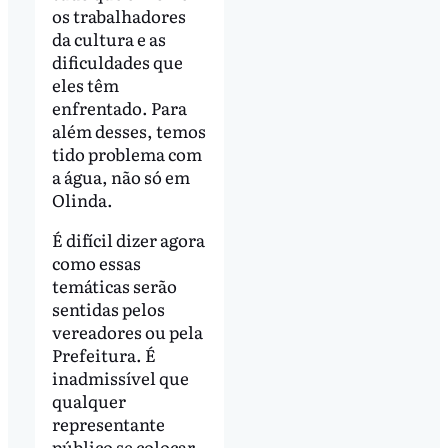
os trabalhadores
da cultura e as
dificuldades que
eles têm
enfrentado. Para
além desses, temos
tido problema com
a água, não só em
Olinda.
É difícil dizer agora
como essas
temáticas serão
sentidas pelos
vereadores ou pela
Prefeitura. É
inadmissível que
qualquer
representante
público se colocar