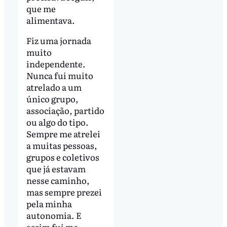
que me
alimentava.
Fiz uma jornada
muito
independente.
Nunca fui muito
atrelado a um
único grupo,
associação, partido
ou algo do tipo.
Sempre me atrelei
a muitas pessoas,
grupos e coletivos
que já estavam
nesse caminho,
mas sempre prezei
pela minha
autonomia. E
assim fui me