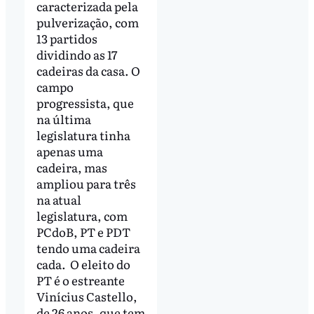
caracterizada pela
pulverização, com
13 partidos
dividindo as 17
cadeiras da casa. O
campo
progressista, que
na última
legislatura tinha
apenas uma
cadeira, mas
ampliou para três
na atual
legislatura, com
PCdoB, PT e PDT
tendo uma cadeira
cada. O eleito do
PT é o estreante
Vinícius Castello,
de 26 anos, que tem