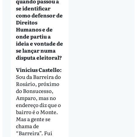
quando passou a
se identificar
como defensor de
Direitos
Humanos e de
onde partiu a
ideia e vontade de
se lançar numa
disputa eleitoral?
Vinícius Castello:
Sou da Barreira do
Rosário, próximo
do Bonsucesso,
Amparo, mas no
endereço diz que o
bairro é o Monte.
Mas a gente se
chama de
“Barreira”. Fui