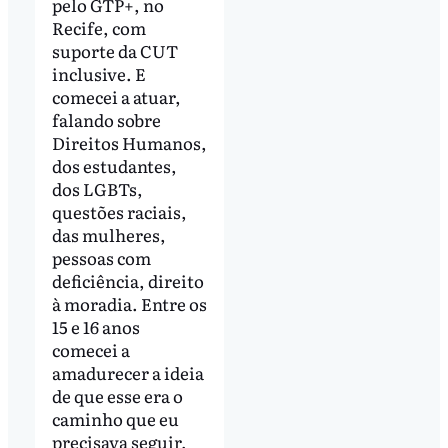
pelo GTP+, no
Recife, com
suporte da CUT
inclusive. E
comecei a atuar,
falando sobre
Direitos Humanos,
dos estudantes,
dos LGBTs,
questões raciais,
das mulheres,
pessoas com
deficiência, direito
à moradia. Entre os
15 e 16 anos
comecei a
amadurecer a ideia
de que esse era o
caminho que eu
precisava seguir,