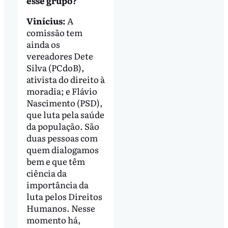
esse grupo?
Vinícius:
A
comissão tem
ainda os
vereadores Dete
Silva (PCdoB),
ativista do direito à
moradia; e Flávio
Nascimento (PSD),
que luta pela saúde
da população. São
duas pessoas com
quem dialogamos
bem e que têm
ciência da
importância da
luta pelos Direitos
Humanos. Nesse
momento há,