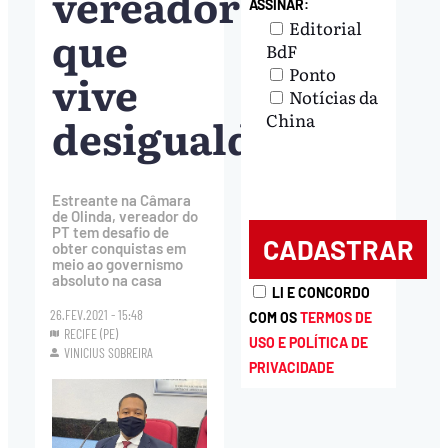
vereador
ASSINAR:
Editorial
que
BdF
Ponto
vive
Notícias da
desigualdades”
China
Estreante na Câmara
de Olinda, vereador do
PT tem desafio de
obter conquistas em
meio ao governismo
absoluto na casa
LI E CONCORDO
26.FEV.2021 - 15:48
COM OS
TERMOS DE
RECIFE (PE)
USO E POLÍTICA DE
VINICIUS SOBREIRA
PRIVACIDADE