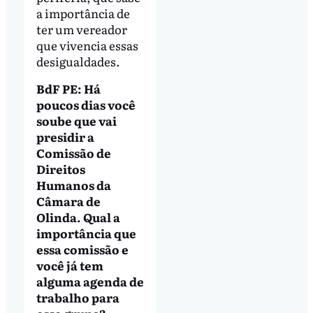
a importância de
ter um vereador
que vivencia essas
desigualdades.
BdF PE: Há
poucos dias você
soube que vai
presidir a
Comissão de
Direitos
Humanos da
Câmara de
Olinda. Qual a
importância que
essa comissão e
você já tem
alguma agenda de
trabalho para