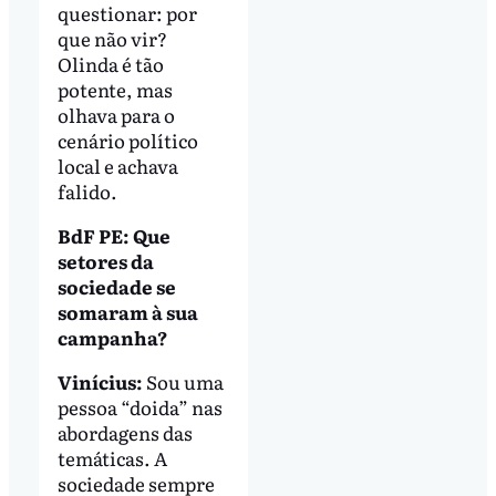
questionar: por
que não vir?
Olinda é tão
potente, mas
olhava para o
cenário político
local e achava
falido.
BdF PE: Que
setores da
sociedade se
somaram à sua
campanha?
Vinícius:
Sou uma
pessoa “doida” nas
abordagens das
temáticas. A
sociedade sempre