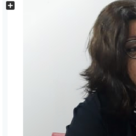
X
Share