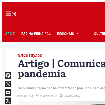
APOIE
PÁGINA PRINCIPAL
REGIONAIS
|
CULTU
ESPECIAL EDIÇÃO 200
Artigo | Comunica
pandemia
Facebook
Sem comunicação não há organização popular. E sem or
WhatsApp
1.MAR.2021 - 10:08
RIO DE JANEIRO (RJ)
CLAUDIA SANTIAGO
Email