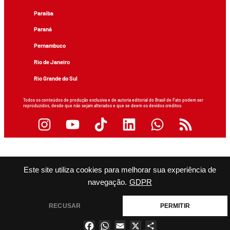
Paraíba
Paraná
Pernambuco
Rio de Janeiro
Rio Grande do Sul
Todos os conteúdos de produção exclusiva e de autoria editorial do Brasil de Fato podem ser
reproduzidos, desde que não sejam alterados e que se deem os devidos créditos.
Este site utiliza cookies para melhorar sua experiência de
navegação.
GDPR
RECUSAR
PERMITIR
Facebook
WhatsApp
Email
X
Share