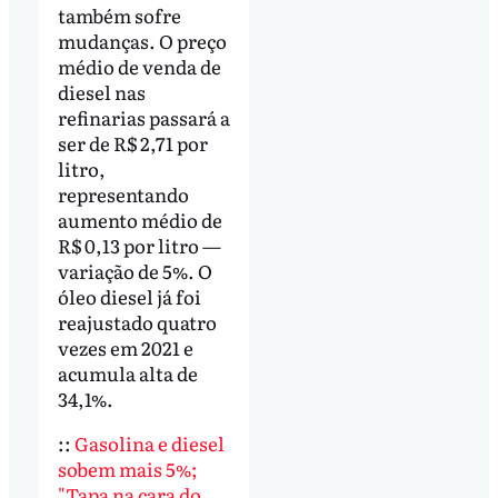
também sofre
mudanças. O preço
médio de venda de
diesel nas
refinarias passará a
ser de R$ 2,71 por
litro,
representando
aumento médio de
R$ 0,13 por litro —
variação de 5%. O
óleo diesel já foi
reajustado quatro
vezes em 2021 e
acumula alta de
34,1%.
::
Gasolina e diesel
sobem mais 5%;
"Tapa na cara do