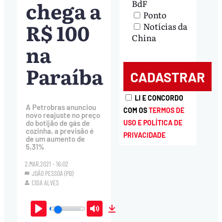
chega a
BdF
Ponto
R$ 100
Notícias da
China
na
Paraíba
LI E CONCORDO
A Petrobras anunciou
COM OS
TERMOS DE
novo reajuste no preço
do botijão de gás de
USO E POLÍTICA DE
cozinha, a previsão é
PRIVACIDADE
de um aumento de
5,31%
2.MAR.2021 - 16:02
JOÃO PESSOA (PB)
CIDA ALVES
Play
Mute
Download