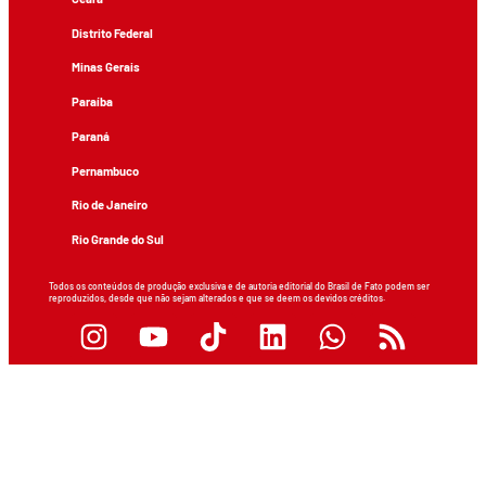
Distrito Federal
Minas Gerais
Paraíba
Paraná
Pernambuco
Rio de Janeiro
Rio Grande do Sul
Todos os conteúdos de produção exclusiva e de autoria editorial do Brasil de Fato podem ser
reproduzidos, desde que não sejam alterados e que se deem os devidos créditos.