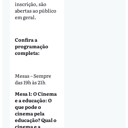
inscrição, são
abertas ao público
em geral.
Confira a
programação
completa:
Mesas – Sempre
das 19h às 21h
Mesa 1: O Cinema
e a educação: O
que pode o
cinema pela
educação? Qual o
cinema e a