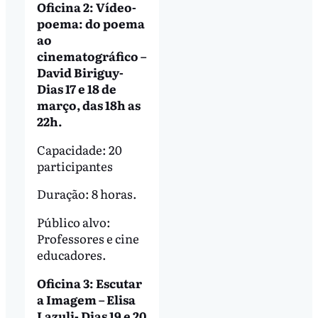
Oficina 2: Vídeo-
poema: do poema
ao
cinematográfico –
David Biriguy-
Dias 17 e 18 de
março, das 18h as
22h.
Capacidade: 20
participantes
Duração: 8 horas.
Público alvo:
Professores e cine
educadores.
Oficina 3: Escutar
a Imagem – Elisa
Lazuli- Dias 19 e 20