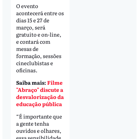
O evento
acontecerá entre os
dias 15 e 27 de
março, será
gratuito e on-line,
e contará com
mesas de
formação, sessões
cineclubistas e
oficinas.
Saiba mais:
Filme
"Abraço" discute a
desvalorização da
educação pública
“É importante que
a gente tenha
ouvidos e olhares,
essa sensibilidade,