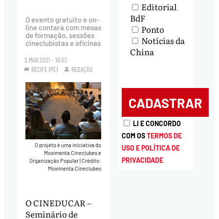
Editorial
BdF
O evento gratuito e on-
Ponto
line contará com mesas
de formação, sessões
Notícias da
cineclubistas e oficinas
China
2.MAR.2021 - 16:52
RECIFE (PE)
REDAÇÃO
LI E CONCORDO
COM OS
TERMOS DE
O projeto é uma iniciativa do
USO E POLÍTICA DE
Movimenta Cineclubes e
PRIVACIDADE
Organização Popular
|
Crédito:
Movimenta Cineclubes
O CINEDUCAR –
Seminário de