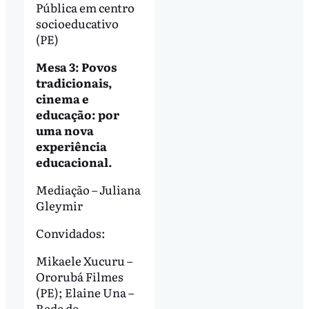
Pública em centro
socioeducativo
(PE)
Mesa 3: Povos
tradicionais,
cinema e
educação: por
uma nova
experiência
educacional.
Mediação – Juliana
Gleymir
Convidados:
Mikaele Xucuru –
Ororubá Filmes
(PE); Elaine Una –
Rede de