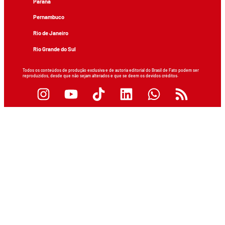
Paraná
Pernambuco
Rio de Janeiro
Rio Grande do Sul
Todos os conteúdos de produção exclusiva e de autoria editorial do Brasil de Fato podem ser
reproduzidos, desde que não sejam alterados e que se deem os devidos créditos.