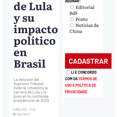
de Lula
ASSINAR:
Editorial
y su
BdF
Ponto
impacto
Notícias da
China
político
en
Brasil
LI E CONCORDO
COM OS
TERMOS DE
La decisión del
Supremo Tribunal
USO E POLÍTICA DE
Federal rehabilitó la
PRIVACIDADE
carrera de Lula y lo
puso en la contienda
presidencial de 2022
9.MAR.2021 - 11:42
SÃO PAULO