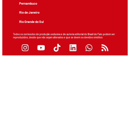
Pernambuco
Rio de Janeiro
Rio Grande do Sul
Todos os conteúdos de produção exclusiva e de autoria editorial do Brasil de Fato podem ser
reproduzidos, desde que não sejam alterados e que se deem os devidos créditos.