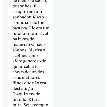
de inclusão social,
de sonhos. E
Joaquín era um
sonhador. Mas o
sonho só não lhe
bastava. Ele era um
lutador incansável
na busca de
materializar seus
sonhos. Maricá o
acolheu com o
afeto generoso de
quem sabia ter
abraçado um dos
seus melhores
filhos que não era
deste lugar,
Joaquín era do
mundo. E fará
falta. Seu exemplo