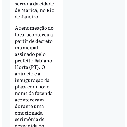
serrana da cidade
de Maricá, no Rio
de Janeiro.
A renomeação do
local aconteceu a
partir de decreto
municipal,
assinado pelo
prefeito Fabiano
Horta (PT). O
anúncio e a
inauguração da
placa com novo
nome da fazenda
aconteceram
durante uma
emocionada
cerimônia de
despedida do