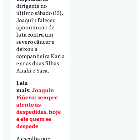
dirigente no
último sábado (13).
Joaquín faleceu
após um ano de
luta contra um
severo câncer e
deixou a
companheira Karla
e suas duas filhas,
Anahí e Yara.
Leia
mais:
Joaquín
Piñero: sempre
atento às
despedidas, hoje
é ele quem se
despede
A escolha por