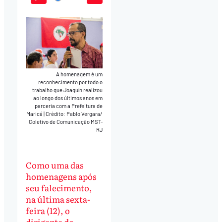
Play
Mute
Download
A homenagem é um
reconhecimento por todo o
trabalho que Joaquín realizou
ao longo dos últimos anos em
parceria com a Prefeitura de
Maricá
|
Crédito: Pablo Vergara/
Coletivo de Comunicação MST-
RJ
Como uma das
homenagens após
seu falecimento,
na última sexta-
feira (12), o
dirigente do