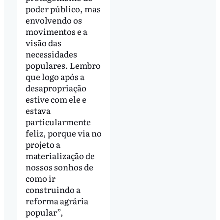
poder público, mas
envolvendo os
movimentos e a
visão das
necessidades
populares. Lembro
que logo após a
desapropriação
estive com ele e
estava
particularmente
feliz, porque via no
projeto a
materialização de
nossos sonhos de
como ir
construindo a
reforma agrária
popular”,