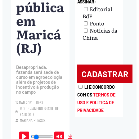
pública
ASSINAR:
Editorial
em
BdF
Ponto
Maricá
Notícias da
China
(RJ)
Desapropriada,
fazenda será sede de
curso em agroecologia
além de projetos de
incentivo à produção
LI E CONCORDO
no campo
COM OS
TERMOS DE
17.MAR.2021 - 10:57
USO E POLÍTICA DE
RIO DE JANEIRO BRASIL DE
PRIVACIDADE
FATO (RJ)
MARIANA PITASSE