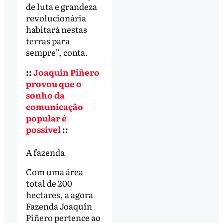
de luta e grandeza
revolucionária
habitará nestas
terras para
sempre”, conta.
::
Joaquin Piñero
provou que o
sonho da
comunicação
popular é
possível
::
A fazenda
Com uma área
total de 200
hectares, a agora
Fazenda Joaquín
Piñero pertence ao